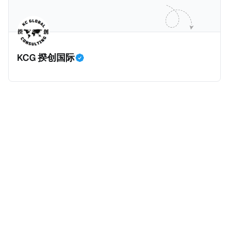
并提供有关投资将如何为印度经济做出贡献的详细计
在危地马拉居住至少五年、具备流利西班牙语、对当地
划。 永居签证为10年，到期后可续签，家庭成员可同时
历史文化有认识，就可以入籍成为危地马拉公民。 那
申请。申请人在印度居住共12年后有资格申请印度公民
么，危地马拉的税务政策有吸引力吗？我们来看看：
身份，包括在申请前连续居住11年，短暂缺席的少数例
KCG 揆创国际
外。由于印度不允许双重国籍，申请人必须放弃其原始
公民身份才能获得印度公民身份。 那么，印度的税务政
策有吸引力吗？我们来看看：