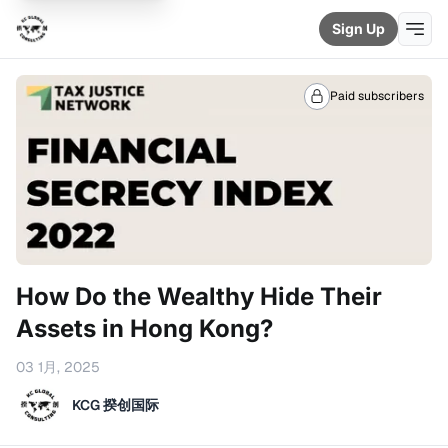
Sign Up
Paid subscribers
How Do the Wealthy Hide Their
Assets in Hong Kong?
03 1月, 2025
KCG 揆创国际