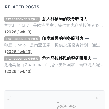
RELATED POSTS
意大利移民的税务吸引力
—
TAX RESIDENCE 投资移民
意大利（Italy）是欧洲国家，提供意大利的投资者签证
计划。申请人必须满足至少以下一项标准才能获得两年
(2026 / wk 13)
投资者签证： * 投资200万欧元意大利政府债券； * 投
印度移民的税务吸引力
—
TAX RESIDENCE 投资移民
资50万欧元意大利股票； * 投资25万欧元于创新初创
印度（India）是南亚国家，提供永居投资计划，通过满
企业；或 * 向意大利公共利益项目捐赠100万欧元。 当
足特定的标准获得居留权。印度的永居投资计划要求申
(2026 / wk 13)
投资者在居留许可证有效期的两年内保持投资，则可以
请人透过外国直接投资（FDI）途径投资印度： * 申请
危地马拉移民的税务吸引力
—
TAX RESIDENCE 投资移民
在居留证到期日前至少60天申请续签3年。当投资者经
人必须在18个月内投资至少1亿卢比（约合773万人民
危地马拉（Guatemala）是中美洲国家，当申请人能够
过五年的实际居留（每年在意大利停留270天），申请
币）或36个月内投资至少2.5亿卢比（约合1933万人民
证明被动收入或养老金收入，那么可以申请永久居留计
(2026 / wk 13)
人可以申请永居。当投资者在意大利实际居住十年，就
币）； * 投资必须为每个财政年度至少20名印度人提供
划。每月被动或养老金收入要求相对较低，只需要为
可以申请加入意大利国籍。 那么，意大利的税务政策有
就业机会； * 申请人必须证明其与计划投资的行业相关
1250美元（折合约人民币9千），每位受抚养人的额外
吸引力吗？我们来看看：
的财务能力和专业知识； * 申请人必须在印度就业务注
增加300美元（折合约人民币2千）。 申请人提交材料
册公司，并提供公司注册证书和注册企业的介绍/支持信
包括：申请表、护照、无犯罪证明，以及最后一次进入
等证明文件；以及 * 申请人应积极参与管理业务运营，
危地马拉的证明，且材料必须公证并翻译成西班牙语。