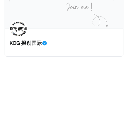
等证明文件；以及 * 申请人应积极参与管理业务运营，
危地马拉的证明，且材料必须公证并翻译成西班牙语。
并提供有关投资将如何为印度经济做出贡献的详细计
在危地马拉居住至少五年、具备流利西班牙语、对当地
划。 永居签证为10年，到期后可续签，家庭成员可同时
历史文化有认识，就可以入籍成为危地马拉公民。 那
申请。申请人在印度居住共12年后有资格申请印度公民
么，危地马拉的税务政策有吸引力吗？我们来看看：
身份，包括在申请前连续居住11年，短暂缺席的少数例
KCG 揆创国际
外。由于印度不允许双重国籍，申请人必须放弃其原始
公民身份才能获得印度公民身份。 那么，印度的税务政
策有吸引力吗？我们来看看：