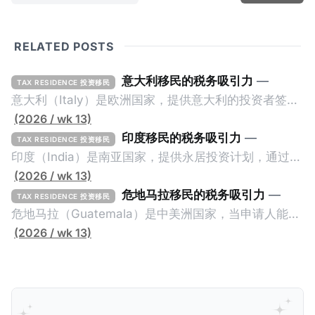
RELATED POSTS
意大利移民的税务吸引力
—
TAX RESIDENCE 投资移民
意大利（Italy）是欧洲国家，提供意大利的投资者签证
计划。申请人必须满足至少以下一项标准才能获得两年
(2026 / wk 13)
投资者签证： * 投资200万欧元意大利政府债券； * 投
印度移民的税务吸引力
—
TAX RESIDENCE 投资移民
资50万欧元意大利股票； * 投资25万欧元于创新初创
印度（India）是南亚国家，提供永居投资计划，通过满
企业；或 * 向意大利公共利益项目捐赠100万欧元。 当
足特定的标准获得居留权。印度的永居投资计划要求申
(2026 / wk 13)
投资者在居留许可证有效期的两年内保持投资，则可以
请人透过外国直接投资（FDI）途径投资印度： * 申请
危地马拉移民的税务吸引力
—
TAX RESIDENCE 投资移民
在居留证到期日前至少60天申请续签3年。当投资者经
人必须在18个月内投资至少1亿卢比（约合773万人民
危地马拉（Guatemala）是中美洲国家，当申请人能够
过五年的实际居留（每年在意大利停留270天），申请
币）或36个月内投资至少2.5亿卢比（约合1933万人民
证明被动收入或养老金收入，那么可以申请永久居留计
(2026 / wk 13)
人可以申请永居。当投资者在意大利实际居住十年，就
币）； * 投资必须为每个财政年度至少20名印度人提供
划。每月被动或养老金收入要求相对较低，只需要为
可以申请加入意大利国籍。 那么，意大利的税务政策有
就业机会； * 申请人必须证明其与计划投资的行业相关
1250美元（折合约人民币9千），每位受抚养人的额外
吸引力吗？我们来看看：
的财务能力和专业知识； * 申请人必须在印度就业务注
增加300美元（折合约人民币2千）。 申请人提交材料
册公司，并提供公司注册证书和注册企业的介绍/支持信
包括：申请表、护照、无犯罪证明，以及最后一次进入