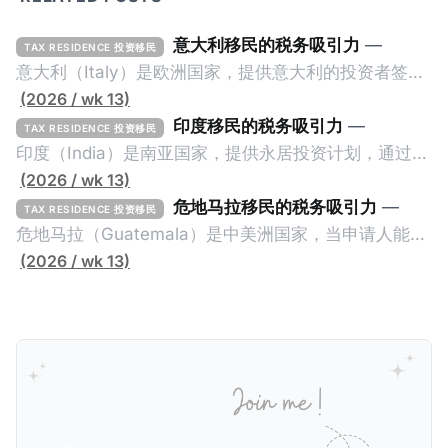
意大利移民的税务吸引力
—
TAX RESIDENCE 投资移民
意大利（Italy）是欧洲国家，提供意大利的投资者签证
计划。申请人必须满足至少以下一项标准才能获得两年
(2026 / wk 13)
投资者签证： * 投资200万欧元意大利政府债券； * 投
印度移民的税务吸引力
—
TAX RESIDENCE 投资移民
资50万欧元意大利股票； * 投资25万欧元于创新初创
印度（India）是南亚国家，提供永居投资计划，通过满
企业；或 * 向意大利公共利益项目捐赠100万欧元。 当
足特定的标准获得居留权。印度的永居投资计划要求申
(2026 / wk 13)
投资者在居留许可证有效期的两年内保持投资，则可以
请人透过外国直接投资（FDI）途径投资印度： * 申请
危地马拉移民的税务吸引力
—
TAX RESIDENCE 投资移民
在居留证到期日前至少60天申请续签3年。当投资者经
人必须在18个月内投资至少1亿卢比（约合773万人民
危地马拉（Guatemala）是中美洲国家，当申请人能够
过五年的实际居留（每年在意大利停留270天），申请
币）或36个月内投资至少2.5亿卢比（约合1933万人民
证明被动收入或养老金收入，那么可以申请永久居留计
(2026 / wk 13)
人可以申请永居。当投资者在意大利实际居住十年，就
币）； * 投资必须为每个财政年度至少20名印度人提供
划。每月被动或养老金收入要求相对较低，只需要为
可以申请加入意大利国籍。 那么，意大利的税务政策有
就业机会； * 申请人必须证明其与计划投资的行业相关
1250美元（折合约人民币9千），每位受抚养人的额外
吸引力吗？我们来看看：
的财务能力和专业知识； * 申请人必须在印度就业务注
增加300美元（折合约人民币2千）。 申请人提交材料
册公司，并提供公司注册证书和注册企业的介绍/支持信
包括：申请表、护照、无犯罪证明，以及最后一次进入
等证明文件；以及 * 申请人应积极参与管理业务运营，
危地马拉的证明，且材料必须公证并翻译成西班牙语。
并提供有关投资将如何为印度经济做出贡献的详细计
在危地马拉居住至少五年、具备流利西班牙语、对当地