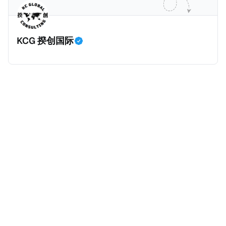
划。 永居签证为10年，到期后可续签，家庭成员可同时
历史文化有认识，就可以入籍成为危地马拉公民。 那
申请。申请人在印度居住共12年后有资格申请印度公民
么，危地马拉的税务政策有吸引力吗？我们来看看：
身份，包括在申请前连续居住11年，短暂缺席的少数例
KCG 揆创国际
外。由于印度不允许双重国籍，申请人必须放弃其原始
公民身份才能获得印度公民身份。 那么，印度的税务政
策有吸引力吗？我们来看看：