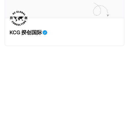
并提供有关投资将如何为印度经济做出贡献的详细计
在危地马拉居住至少五年、具备流利西班牙语、对当地
划。 永居签证为10年，到期后可续签，家庭成员可同时
历史文化有认识，就可以入籍成为危地马拉公民。 那
申请。申请人在印度居住共12年后有资格申请印度公民
么，危地马拉的税务政策有吸引力吗？我们来看看：
身份，包括在申请前连续居住11年，短暂缺席的少数例
KCG 揆创国际
外。由于印度不允许双重国籍，申请人必须放弃其原始
公民身份才能获得印度公民身份。 那么，印度的税务政
策有吸引力吗？我们来看看：