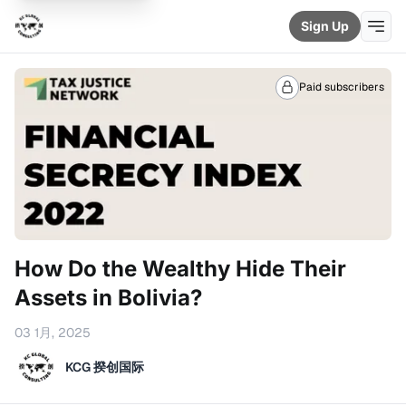
Sign Up
Paid subscribers
How Do the Wealthy Hide Their
Assets in Bolivia?
03 1月, 2025
KCG 揆创国际