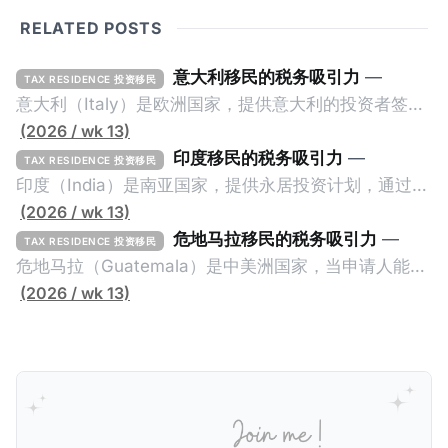
RELATED POSTS
意大利移民的税务吸引力
—
TAX RESIDENCE 投资移民
意大利（Italy）是欧洲国家，提供意大利的投资者签证
计划。申请人必须满足至少以下一项标准才能获得两年
(2026 / wk 13)
投资者签证： * 投资200万欧元意大利政府债券； * 投
印度移民的税务吸引力
—
TAX RESIDENCE 投资移民
资50万欧元意大利股票； * 投资25万欧元于创新初创
印度（India）是南亚国家，提供永居投资计划，通过满
企业；或 * 向意大利公共利益项目捐赠100万欧元。 当
足特定的标准获得居留权。印度的永居投资计划要求申
(2026 / wk 13)
投资者在居留许可证有效期的两年内保持投资，则可以
请人透过外国直接投资（FDI）途径投资印度： * 申请
危地马拉移民的税务吸引力
—
TAX RESIDENCE 投资移民
在居留证到期日前至少60天申请续签3年。当投资者经
人必须在18个月内投资至少1亿卢比（约合773万人民
危地马拉（Guatemala）是中美洲国家，当申请人能够
过五年的实际居留（每年在意大利停留270天），申请
币）或36个月内投资至少2.5亿卢比（约合1933万人民
证明被动收入或养老金收入，那么可以申请永久居留计
(2026 / wk 13)
人可以申请永居。当投资者在意大利实际居住十年，就
币）； * 投资必须为每个财政年度至少20名印度人提供
划。每月被动或养老金收入要求相对较低，只需要为
可以申请加入意大利国籍。 那么，意大利的税务政策有
就业机会； * 申请人必须证明其与计划投资的行业相关
1250美元（折合约人民币9千），每位受抚养人的额外
吸引力吗？我们来看看：
的财务能力和专业知识； * 申请人必须在印度就业务注
增加300美元（折合约人民币2千）。 申请人提交材料
册公司，并提供公司注册证书和注册企业的介绍/支持信
包括：申请表、护照、无犯罪证明，以及最后一次进入
等证明文件；以及 * 申请人应积极参与管理业务运营，
危地马拉的证明，且材料必须公证并翻译成西班牙语。