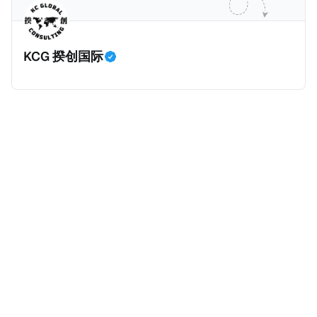
划。 永居签证为10年，到期后可续签，家庭成员可同时
历史文化有认识，就可以入籍成为危地马拉公民。 那
申请。申请人在印度居住共12年后有资格申请印度公民
么，危地马拉的税务政策有吸引力吗？我们来看看：
身份，包括在申请前连续居住11年，短暂缺席的少数例
KCG 揆创国际
外。由于印度不允许双重国籍，申请人必须放弃其原始
公民身份才能获得印度公民身份。 那么，印度的税务政
策有吸引力吗？我们来看看：