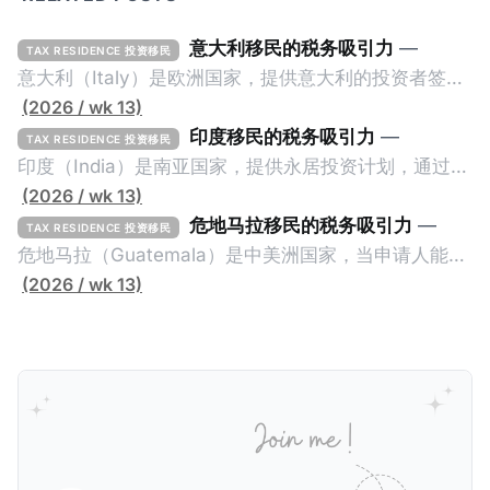
意大利移民的税务吸引力
—
TAX RESIDENCE 投资移民
意大利（Italy）是欧洲国家，提供意大利的投资者签证
计划。申请人必须满足至少以下一项标准才能获得两年
(2026 / wk 13)
投资者签证： * 投资200万欧元意大利政府债券； * 投
印度移民的税务吸引力
—
TAX RESIDENCE 投资移民
资50万欧元意大利股票； * 投资25万欧元于创新初创
印度（India）是南亚国家，提供永居投资计划，通过满
企业；或 * 向意大利公共利益项目捐赠100万欧元。 当
足特定的标准获得居留权。印度的永居投资计划要求申
(2026 / wk 13)
投资者在居留许可证有效期的两年内保持投资，则可以
请人透过外国直接投资（FDI）途径投资印度： * 申请
危地马拉移民的税务吸引力
—
TAX RESIDENCE 投资移民
在居留证到期日前至少60天申请续签3年。当投资者经
人必须在18个月内投资至少1亿卢比（约合773万人民
危地马拉（Guatemala）是中美洲国家，当申请人能够
过五年的实际居留（每年在意大利停留270天），申请
币）或36个月内投资至少2.5亿卢比（约合1933万人民
证明被动收入或养老金收入，那么可以申请永久居留计
(2026 / wk 13)
人可以申请永居。当投资者在意大利实际居住十年，就
币）； * 投资必须为每个财政年度至少20名印度人提供
划。每月被动或养老金收入要求相对较低，只需要为
可以申请加入意大利国籍。 那么，意大利的税务政策有
就业机会； * 申请人必须证明其与计划投资的行业相关
1250美元（折合约人民币9千），每位受抚养人的额外
吸引力吗？我们来看看：
的财务能力和专业知识； * 申请人必须在印度就业务注
增加300美元（折合约人民币2千）。 申请人提交材料
册公司，并提供公司注册证书和注册企业的介绍/支持信
包括：申请表、护照、无犯罪证明，以及最后一次进入
等证明文件；以及 * 申请人应积极参与管理业务运营，
危地马拉的证明，且材料必须公证并翻译成西班牙语。
并提供有关投资将如何为印度经济做出贡献的详细计
在危地马拉居住至少五年、具备流利西班牙语、对当地