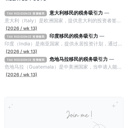
意大利移民的税务吸引力
—
TAX RESIDENCE 投资移民
意大利（Italy）是欧洲国家，提供意大利的投资者签证
计划。申请人必须满足至少以下一项标准才能获得两年
(2026 / wk 13)
投资者签证： * 投资200万欧元意大利政府债券； * 投
印度移民的税务吸引力
—
TAX RESIDENCE 投资移民
资50万欧元意大利股票； * 投资25万欧元于创新初创
印度（India）是南亚国家，提供永居投资计划，通过满
企业；或 * 向意大利公共利益项目捐赠100万欧元。 当
足特定的标准获得居留权。印度的永居投资计划要求申
(2026 / wk 13)
投资者在居留许可证有效期的两年内保持投资，则可以
请人透过外国直接投资（FDI）途径投资印度： * 申请
危地马拉移民的税务吸引力
—
TAX RESIDENCE 投资移民
在居留证到期日前至少60天申请续签3年。当投资者经
人必须在18个月内投资至少1亿卢比（约合773万人民
危地马拉（Guatemala）是中美洲国家，当申请人能够
过五年的实际居留（每年在意大利停留270天），申请
币）或36个月内投资至少2.5亿卢比（约合1933万人民
证明被动收入或养老金收入，那么可以申请永久居留计
(2026 / wk 13)
人可以申请永居。当投资者在意大利实际居住十年，就
币）； * 投资必须为每个财政年度至少20名印度人提供
划。每月被动或养老金收入要求相对较低，只需要为
可以申请加入意大利国籍。 那么，意大利的税务政策有
就业机会； * 申请人必须证明其与计划投资的行业相关
1250美元（折合约人民币9千），每位受抚养人的额外
吸引力吗？我们来看看：
的财务能力和专业知识； * 申请人必须在印度就业务注
增加300美元（折合约人民币2千）。 申请人提交材料
册公司，并提供公司注册证书和注册企业的介绍/支持信
包括：申请表、护照、无犯罪证明，以及最后一次进入
等证明文件；以及 * 申请人应积极参与管理业务运营，
危地马拉的证明，且材料必须公证并翻译成西班牙语。
并提供有关投资将如何为印度经济做出贡献的详细计
在危地马拉居住至少五年、具备流利西班牙语、对当地