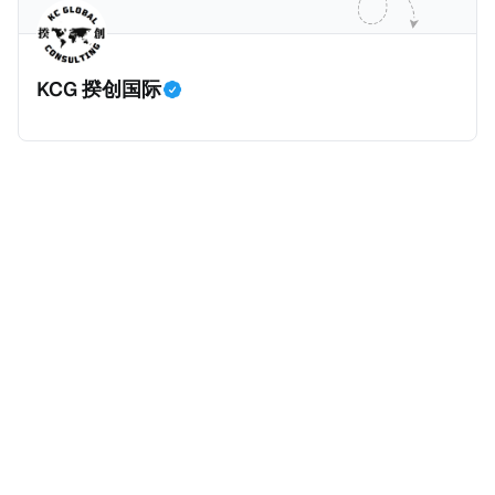
划。 永居签证为10年，到期后可续签，家庭成员可同时
历史文化有认识，就可以入籍成为危地马拉公民。 那
申请。申请人在印度居住共12年后有资格申请印度公民
么，危地马拉的税务政策有吸引力吗？我们来看看：
身份，包括在申请前连续居住11年，短暂缺席的少数例
KCG 揆创国际
外。由于印度不允许双重国籍，申请人必须放弃其原始
公民身份才能获得印度公民身份。 那么，印度的税务政
策有吸引力吗？我们来看看：