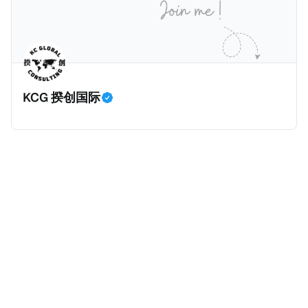
等证明文件；以及 * 申请人应积极参与管理业务运营，
危地马拉的证明，且材料必须公证并翻译成西班牙语。
并提供有关投资将如何为印度经济做出贡献的详细计
在危地马拉居住至少五年、具备流利西班牙语、对当地
划。 永居签证为10年，到期后可续签，家庭成员可同时
历史文化有认识，就可以入籍成为危地马拉公民。 那
申请。申请人在印度居住共12年后有资格申请印度公民
么，危地马拉的税务政策有吸引力吗？我们来看看：
身份，包括在申请前连续居住11年，短暂缺席的少数例
KCG 揆创国际
外。由于印度不允许双重国籍，申请人必须放弃其原始
公民身份才能获得印度公民身份。 那么，印度的税务政
策有吸引力吗？我们来看看：