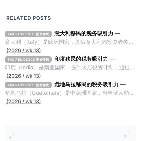
RELATED POSTS
意大利移民的税务吸引力
—
TAX RESIDENCE 投资移民
意大利（Italy）是欧洲国家，提供意大利的投资者签证
计划。申请人必须满足至少以下一项标准才能获得两年
(2026 / wk 13)
投资者签证： * 投资200万欧元意大利政府债券； * 投
印度移民的税务吸引力
—
TAX RESIDENCE 投资移民
资50万欧元意大利股票； * 投资25万欧元于创新初创
印度（India）是南亚国家，提供永居投资计划，通过满
企业；或 * 向意大利公共利益项目捐赠100万欧元。 当
足特定的标准获得居留权。印度的永居投资计划要求申
(2026 / wk 13)
投资者在居留许可证有效期的两年内保持投资，则可以
请人透过外国直接投资（FDI）途径投资印度： * 申请
危地马拉移民的税务吸引力
—
TAX RESIDENCE 投资移民
在居留证到期日前至少60天申请续签3年。当投资者经
人必须在18个月内投资至少1亿卢比（约合773万人民
危地马拉（Guatemala）是中美洲国家，当申请人能够
过五年的实际居留（每年在意大利停留270天），申请
币）或36个月内投资至少2.5亿卢比（约合1933万人民
证明被动收入或养老金收入，那么可以申请永久居留计
(2026 / wk 13)
人可以申请永居。当投资者在意大利实际居住十年，就
币）； * 投资必须为每个财政年度至少20名印度人提供
划。每月被动或养老金收入要求相对较低，只需要为
可以申请加入意大利国籍。 那么，意大利的税务政策有
就业机会； * 申请人必须证明其与计划投资的行业相关
1250美元（折合约人民币9千），每位受抚养人的额外
吸引力吗？我们来看看：
的财务能力和专业知识； * 申请人必须在印度就业务注
增加300美元（折合约人民币2千）。 申请人提交材料
册公司，并提供公司注册证书和注册企业的介绍/支持信
包括：申请表、护照、无犯罪证明，以及最后一次进入