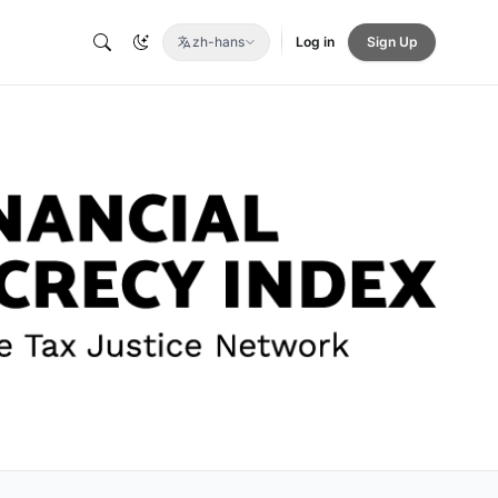
zh-hans
Log in
Sign Up