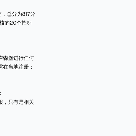
，总分为817分
评核的20个指标
：
卢森堡进行任何
需在当地注册；
：
报，只有是相关