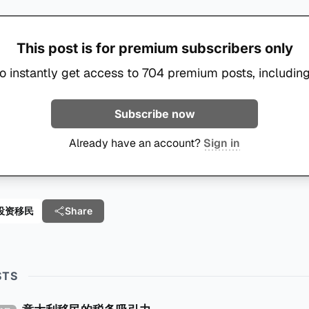
This post is for premium subscribers only
o instantly get access to 704 premium posts, including
Subscribe now
Already have an account?
Sign in
e 投资移民
Share
STS