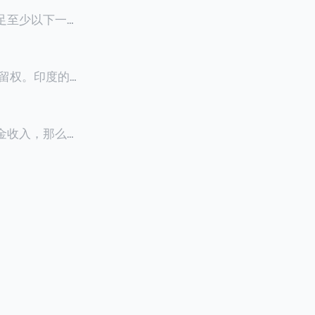
满足至少以下一项
0天申请续签3
居留权。印度的永
以申请永居。当
933万人民
老金收入，那么可
0美元（折合约人
料必须公证并翻
，包括在申请前
须放弃其原始公
？我们来看看：
们来看看：