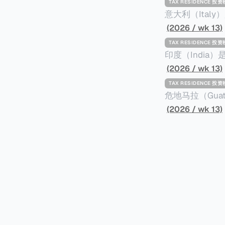
TAX RESIDENCE 投
意大利（Ita
标准才能获得两年投资者签证： * 投资200
(2026 / wk 13)
股票； * 投资25万欧元于创新初创企业；或 * 向意大利公共利益项目捐赠100万欧元。 当投
TAX RESIDENCE 投
资者在居留许可
印度（Indi
年。当投资者经
居投资计划要求申请人透
(2026 / wk 13)
投资者在意大利实际居
资至少1亿卢比（
TAX RESIDENCE 投
引力吗？我们来
币）； * 投资必须为每个财政年度至少20名印度人提供就业机会； * 申请人必须证明其与计
危地马拉（Gu
划投资的行业相关的财务能力和专
以申请永久居留
(2026 / wk 13)
司注册证书和注册企业的介
民币9千），每位受
并提供有关投资将如何为
括：申请表、护
家庭成员可同时
译成西班牙语。 在危地马拉居住至少五年、具备流利西班牙语、对当地历史文化有认识，
连续居住11年