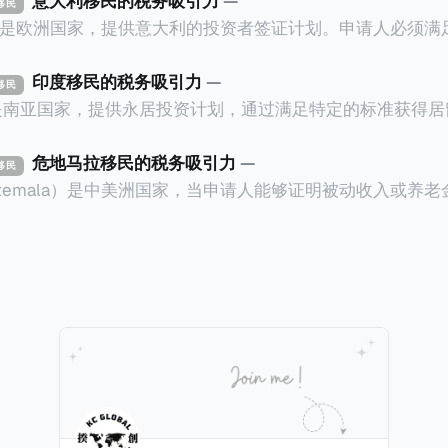
意大利移民的税务吸引力
—
资移民
ly）是欧洲国家，提供意大利的投资者签证计划。申请人必须
万欧元意大利政府债券； * 投资50万欧元意大利
印度移民的税务吸引力
—
资移民
证有效期的两年内保持投资，则可以在居留证到期日前至少6
a）是南亚国家，提供永居投资计划，通过满足特定的标准获得
过五年的实际居留（每年在意大利停留270天），申请人可
过外国直接投资（FDI）途径投资印度： * 申请人必须在18个月内投
住十年，就可以申请加入意大利国籍。 那么，意大利的税务政策有吸
约合773万人民币）或36个月内投资至少2.5亿卢比（约合1
危地马拉移民的税务吸引力
—
资移民
看看：
atemala）是中美洲国家，当申请人能够证明被动收入或养
业知识； * 申请人必须在印度就业务注册公司，并提供公
计划。每月被动或养老金收入要求相对较低，只需要为125
绍/支持信等证明文件；以及 * 申请人应积极参与管理业务运营，
抚养人的额外增加300美元（折合约人民币2千）。 申请人提交材料包
印度经济做出贡献的详细计划。 永居签证为10年，到期后可续签，
照、无犯罪证明，以及最后一次进入危地马拉的证明，且材
申请。申请人在印度居住共12年后有资格申请印度公民身份
就
，短暂缺席的少数例外。由于印度不允许双重国籍，申请人必
可以入籍成为危地马拉公民。 那么，危地马拉的税务政策有吸引力吗
民身份才能获得印度公民身份。 那么，印度的税务政策有吸引力吗？我