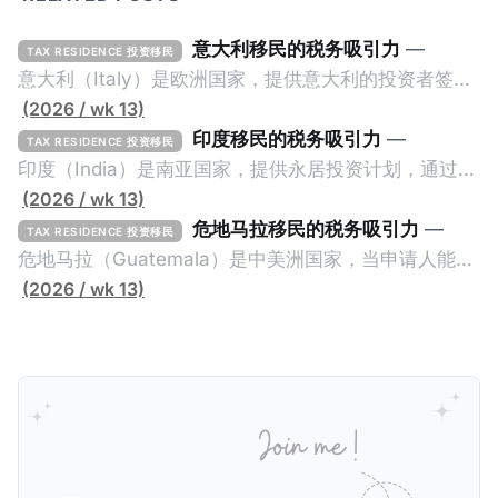
意大利移民的税务吸引力
—
TAX RESIDENCE 投资移民
意大利（Italy）是欧洲国家，提供意大利的投资者签证
计划。申请人必须满足至少以下一项标准才能获得两年
(2026 / wk 13)
投资者签证： * 投资200万欧元意大利政府债券； * 投
印度移民的税务吸引力
—
TAX RESIDENCE 投资移民
资50万欧元意大利股票； * 投资25万欧元于创新初创
印度（India）是南亚国家，提供永居投资计划，通过满
企业；或 * 向意大利公共利益项目捐赠100万欧元。 当
足特定的标准获得居留权。印度的永居投资计划要求申
(2026 / wk 13)
投资者在居留许可证有效期的两年内保持投资，则可以
请人透过外国直接投资（FDI）途径投资印度： * 申请
危地马拉移民的税务吸引力
—
TAX RESIDENCE 投资移民
在居留证到期日前至少60天申请续签3年。当投资者经
人必须在18个月内投资至少1亿卢比（约合773万人民
危地马拉（Guatemala）是中美洲国家，当申请人能够
过五年的实际居留（每年在意大利停留270天），申请
币）或36个月内投资至少2.5亿卢比（约合1933万人民
证明被动收入或养老金收入，那么可以申请永久居留计
(2026 / wk 13)
人可以申请永居。当投资者在意大利实际居住十年，就
币）； * 投资必须为每个财政年度至少20名印度人提供
划。每月被动或养老金收入要求相对较低，只需要为
可以申请加入意大利国籍。 那么，意大利的税务政策有
就业机会； * 申请人必须证明其与计划投资的行业相关
1250美元（折合约人民币9千），每位受抚养人的额外
吸引力吗？我们来看看：
的财务能力和专业知识； * 申请人必须在印度就业务注
增加300美元（折合约人民币2千）。 申请人提交材料
册公司，并提供公司注册证书和注册企业的介绍/支持信
包括：申请表、护照、无犯罪证明，以及最后一次进入
等证明文件；以及 * 申请人应积极参与管理业务运营，
危地马拉的证明，且材料必须公证并翻译成西班牙语。
并提供有关投资将如何为印度经济做出贡献的详细计
在危地马拉居住至少五年、具备流利西班牙语、对当地