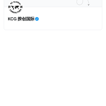
划。 永居签证为10年，到期后可续签，家庭成员可同时
历史文化有认识，就可以入籍成为危地马拉公民。 那
申请。申请人在印度居住共12年后有资格申请印度公民
么，危地马拉的税务政策有吸引力吗？我们来看看：
身份，包括在申请前连续居住11年，短暂缺席的少数例
KCG 揆创国际
外。由于印度不允许双重国籍，申请人必须放弃其原始
公民身份才能获得印度公民身份。 那么，印度的税务政
策有吸引力吗？我们来看看：