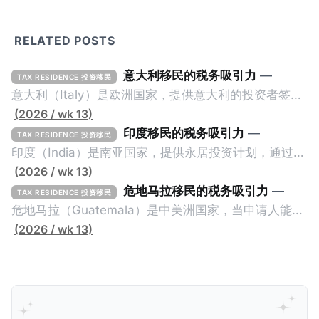
RELATED POSTS
意大利移民的税务吸引力
—
TAX RESIDENCE 投资移民
意大利（Italy）是欧洲国家，提供意大利的投资者签证
计划。申请人必须满足至少以下一项标准才能获得两年
(2026 / wk 13)
投资者签证： * 投资200万欧元意大利政府债券； * 投
印度移民的税务吸引力
—
TAX RESIDENCE 投资移民
资50万欧元意大利股票； * 投资25万欧元于创新初创
印度（India）是南亚国家，提供永居投资计划，通过满
企业；或 * 向意大利公共利益项目捐赠100万欧元。 当
足特定的标准获得居留权。印度的永居投资计划要求申
(2026 / wk 13)
投资者在居留许可证有效期的两年内保持投资，则可以
请人透过外国直接投资（FDI）途径投资印度： * 申请
危地马拉移民的税务吸引力
—
TAX RESIDENCE 投资移民
在居留证到期日前至少60天申请续签3年。当投资者经
人必须在18个月内投资至少1亿卢比（约合773万人民
危地马拉（Guatemala）是中美洲国家，当申请人能够
过五年的实际居留（每年在意大利停留270天），申请
币）或36个月内投资至少2.5亿卢比（约合1933万人民
证明被动收入或养老金收入，那么可以申请永久居留计
(2026 / wk 13)
人可以申请永居。当投资者在意大利实际居住十年，就
币）； * 投资必须为每个财政年度至少20名印度人提供
划。每月被动或养老金收入要求相对较低，只需要为
可以申请加入意大利国籍。 那么，意大利的税务政策有
就业机会； * 申请人必须证明其与计划投资的行业相关
1250美元（折合约人民币9千），每位受抚养人的额外
吸引力吗？我们来看看：
的财务能力和专业知识； * 申请人必须在印度就业务注
增加300美元（折合约人民币2千）。 申请人提交材料
册公司，并提供公司注册证书和注册企业的介绍/支持信
包括：申请表、护照、无犯罪证明，以及最后一次进入