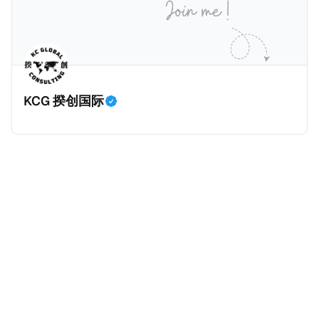
等证明文件；以及 * 申请人应积极参与管理业务运营，
危地马拉的证明，且材料必须公证并翻译成西班牙语。
并提供有关投资将如何为印度经济做出贡献的详细计
在危地马拉居住至少五年、具备流利西班牙语、对当地
划。 永居签证为10年，到期后可续签，家庭成员可同时
历史文化有认识，就可以入籍成为危地马拉公民。 那
申请。申请人在印度居住共12年后有资格申请印度公民
么，危地马拉的税务政策有吸引力吗？我们来看看：
身份，包括在申请前连续居住11年，短暂缺席的少数例
KCG 揆创国际
外。由于印度不允许双重国籍，申请人必须放弃其原始
公民身份才能获得印度公民身份。 那么，印度的税务政
策有吸引力吗？我们来看看：