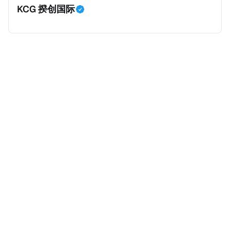
KCG 揆创国际
外。由于印度不允许双重国籍，申请人必须放弃其原始
公民身份才能获得印度公民身份。 那么，印度的税务政
策有吸引力吗？我们来看看：