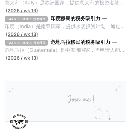
意大利（Italy）是欧洲国家，提供意大利的投资者签证
计划。申请人必须满足至少以下一项标准才能获得两年
(2026 / wk 13)
投资者签证： * 投资200万欧元意大利政府债券； * 投
印度移民的税务吸引力
—
TAX RESIDENCE 投资移民
资50万欧元意大利股票； * 投资25万欧元于创新初创
印度（India）是南亚国家，提供永居投资计划，通过满
企业；或 * 向意大利公共利益项目捐赠100万欧元。 当
足特定的标准获得居留权。印度的永居投资计划要求申
(2026 / wk 13)
投资者在居留许可证有效期的两年内保持投资，则可以
请人透过外国直接投资（FDI）途径投资印度： * 申请
危地马拉移民的税务吸引力
—
TAX RESIDENCE 投资移民
在居留证到期日前至少60天申请续签3年。当投资者经
人必须在18个月内投资至少1亿卢比（约合773万人民
危地马拉（Guatemala）是中美洲国家，当申请人能够
过五年的实际居留（每年在意大利停留270天），申请
币）或36个月内投资至少2.5亿卢比（约合1933万人民
证明被动收入或养老金收入，那么可以申请永久居留计
(2026 / wk 13)
人可以申请永居。当投资者在意大利实际居住十年，就
币）； * 投资必须为每个财政年度至少20名印度人提供
划。每月被动或养老金收入要求相对较低，只需要为
可以申请加入意大利国籍。 那么，意大利的税务政策有
就业机会； * 申请人必须证明其与计划投资的行业相关
1250美元（折合约人民币9千），每位受抚养人的额外
吸引力吗？我们来看看：
的财务能力和专业知识； * 申请人必须在印度就业务注
增加300美元（折合约人民币2千）。 申请人提交材料
册公司，并提供公司注册证书和注册企业的介绍/支持信
包括：申请表、护照、无犯罪证明，以及最后一次进入
等证明文件；以及 * 申请人应积极参与管理业务运营，
危地马拉的证明，且材料必须公证并翻译成西班牙语。
并提供有关投资将如何为印度经济做出贡献的详细计
在危地马拉居住至少五年、具备流利西班牙语、对当地
划。 永居签证为10年，到期后可续签，家庭成员可同时
历史文化有认识，就可以入籍成为危地马拉公民。 那
申请。申请人在印度居住共12年后有资格申请印度公民
么，危地马拉的税务政策有吸引力吗？我们来看看：
身份，包括在申请前连续居住11年，短暂缺席的少数例