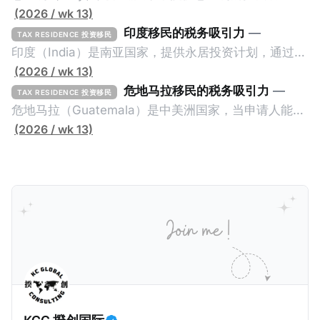
计划。申请人必须满足至少以下一项标准才能获得两年
(2026 / wk 13)
投资者签证： * 投资200万欧元意大利政府债券； * 投
印度移民的税务吸引力
—
TAX RESIDENCE 投资移民
资50万欧元意大利股票； * 投资25万欧元于创新初创
印度（India）是南亚国家，提供永居投资计划，通过满
企业；或 * 向意大利公共利益项目捐赠100万欧元。 当
足特定的标准获得居留权。印度的永居投资计划要求申
(2026 / wk 13)
投资者在居留许可证有效期的两年内保持投资，则可以
请人透过外国直接投资（FDI）途径投资印度： * 申请
危地马拉移民的税务吸引力
—
TAX RESIDENCE 投资移民
在居留证到期日前至少60天申请续签3年。当投资者经
人必须在18个月内投资至少1亿卢比（约合773万人民
危地马拉（Guatemala）是中美洲国家，当申请人能够
过五年的实际居留（每年在意大利停留270天），申请
币）或36个月内投资至少2.5亿卢比（约合1933万人民
证明被动收入或养老金收入，那么可以申请永久居留计
(2026 / wk 13)
人可以申请永居。当投资者在意大利实际居住十年，就
币）； * 投资必须为每个财政年度至少20名印度人提供
划。每月被动或养老金收入要求相对较低，只需要为
可以申请加入意大利国籍。 那么，意大利的税务政策有
就业机会； * 申请人必须证明其与计划投资的行业相关
1250美元（折合约人民币9千），每位受抚养人的额外
吸引力吗？我们来看看：
的财务能力和专业知识； * 申请人必须在印度就业务注
增加300美元（折合约人民币2千）。 申请人提交材料
册公司，并提供公司注册证书和注册企业的介绍/支持信
包括：申请表、护照、无犯罪证明，以及最后一次进入
等证明文件；以及 * 申请人应积极参与管理业务运营，
危地马拉的证明，且材料必须公证并翻译成西班牙语。
并提供有关投资将如何为印度经济做出贡献的详细计
在危地马拉居住至少五年、具备流利西班牙语、对当地
划。 永居签证为10年，到期后可续签，家庭成员可同时
历史文化有认识，就可以入籍成为危地马拉公民。 那
申请。申请人在印度居住共12年后有资格申请印度公民
么，危地马拉的税务政策有吸引力吗？我们来看看：
身份，包括在申请前连续居住11年，短暂缺席的少数例