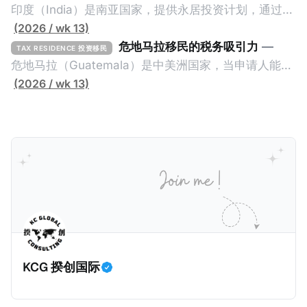
资50万欧元意大利股票； * 投资25万欧元于创新初创
印度（India）是南亚国家，提供永居投资计划，通过满
企业；或 * 向意大利公共利益项目捐赠100万欧元。 当
足特定的标准获得居留权。印度的永居投资计划要求申
(2026 / wk 13)
投资者在居留许可证有效期的两年内保持投资，则可以
请人透过外国直接投资（FDI）途径投资印度： * 申请
危地马拉移民的税务吸引力
—
TAX RESIDENCE 投资移民
在居留证到期日前至少60天申请续签3年。当投资者经
人必须在18个月内投资至少1亿卢比（约合773万人民
危地马拉（Guatemala）是中美洲国家，当申请人能够
过五年的实际居留（每年在意大利停留270天），申请
币）或36个月内投资至少2.5亿卢比（约合1933万人民
证明被动收入或养老金收入，那么可以申请永久居留计
(2026 / wk 13)
人可以申请永居。当投资者在意大利实际居住十年，就
币）； * 投资必须为每个财政年度至少20名印度人提供
划。每月被动或养老金收入要求相对较低，只需要为
可以申请加入意大利国籍。 那么，意大利的税务政策有
就业机会； * 申请人必须证明其与计划投资的行业相关
1250美元（折合约人民币9千），每位受抚养人的额外
吸引力吗？我们来看看：
的财务能力和专业知识； * 申请人必须在印度就业务注
增加300美元（折合约人民币2千）。 申请人提交材料
册公司，并提供公司注册证书和注册企业的介绍/支持信
包括：申请表、护照、无犯罪证明，以及最后一次进入
等证明文件；以及 * 申请人应积极参与管理业务运营，
危地马拉的证明，且材料必须公证并翻译成西班牙语。
并提供有关投资将如何为印度经济做出贡献的详细计
在危地马拉居住至少五年、具备流利西班牙语、对当地
划。 永居签证为10年，到期后可续签，家庭成员可同时
历史文化有认识，就可以入籍成为危地马拉公民。 那
申请。申请人在印度居住共12年后有资格申请印度公民
么，危地马拉的税务政策有吸引力吗？我们来看看：
身份，包括在申请前连续居住11年，短暂缺席的少数例
KCG 揆创国际
外。由于印度不允许双重国籍，申请人必须放弃其原始
公民身份才能获得印度公民身份。 那么，印度的税务政
策有吸引力吗？我们来看看：