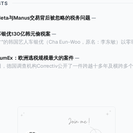
STS
Meta与Manus交易背后被忽略的税务问题
—
车银优130亿韩元偷税案
—
”的韩国艺人车银优（Cha Eun-Woo，原名：李东敏）以
2026年1月，韩国国税厅的一纸追缴超过200亿韩元（折合约
涉嫌逃避缴纳所得税的舆论风口浪尖。 经过事情发展多月，最后他公
CumEx：欧洲逃税规模最大的案件
—
”，并补缴约130亿韩元（折合约5800万人民币）的税款，
18日，德国调查机构Correctiv公开了一件跨越十多年及横跨
的记录。虽然他已经公开承认错误，但这一风波已彻底重创
0亿欧元（折合人民币1.2万亿）。Correctiv称事件为《CumEx
产。不过，他不至于被“封杀”，2026年5月15日Netflix
 文件》），涉及超过百家金融机构，并引致了多家机构被起诉
线，车银优在剧中饰演主角之一李云情。 我们在这一篇文章将会基于
将会结合Correctiv、经合组织、amaBhungane等国际
整个事情的来龙去脉。 请注意，由于车银优的案例并无公开
 文件》的来龙去脉。 一、什么是CumEx Cum，简单来说就是
0%准确，我们已经尽量采纳多方信息，争取以最客观的角度
记日截止前未支付股息的期
息”。比如，中国银行在2025年12月5日公告派股息每10股1
tagio工作人员挖掘，经理人公司经过多次与他和父母的游说
月10日为最后的股权登记日（也就是最后一天可以享受该股息的
年初次在电影《噗通噗通我的人生》亮相以
关股息），那么2025年12月5日至12月10日期间的中国银