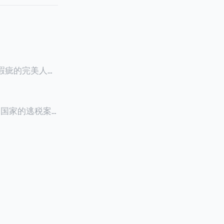
零瑕疵的完美人设
8900万人民
创下了韩国艺人史
多个国家的逃税案，
其公众形象，导
 Files》
的奇幻动作喜剧
，部分甚至因而
组织的报告及文
判决信息，网上
来推测整个事
.094元，而
后，成功进行试
持股，晚一天持
行股票就是属于