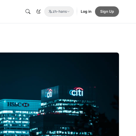
zh-hans
Log in
Sign Up