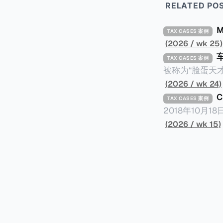
RELATED PO
TAX CASES 案例
(2026 / wk 25)
TAX CASES 案例
被称为“脸蛋天才
著称。但是，在
(2026 / wk 24)
币）通知，将其推向了
TAX CASES 案例
开表示“扛全责
2018年10月
上最高追缴税款
涉税金额超过150
(2026 / wk 15)
致多项高奢代言流
（《CumEx
《超能路人甲》正式上
破产。这一篇文章
网上信息，剖析
章，来给大家剖析《CumEx
信息不一定10
“带股息”或“含股息”。 一家上市公司宣告了股息，但在股权登
件。 一、经理人公司涉税调查而被发现 车银优在中学三年级第一学期举办的庆典上，获得经
间，就属于“带股
理人公司Fan
2025年12
镜。自2014
有就无法享受相