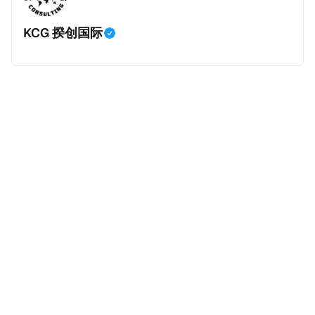
案例并无公开判决信息，网上信息不一定100%准确，
间，就属于“带股息”。比如，中国银行在2025年12月5
KCG 揆创国际
我们已经尽量采纳多方信息，争取以最客观的角度来推
日公告派股息每10股1.094元，而2025年12月10日为最
测整个事件。 一、经理人公司涉税调查而被发现 车银
后的股权登记日（也就是最后一天可以享受该股息的持
优在中学三年级第一学期举办的庆典上，获得经理人公
股，晚一天持有就无法享受相关股息），那么2025年12
司Fantagio工作人员挖掘，经理人公司经过多次与他和
月5日至12月10日期间的中国银行股票就是属于“带股息”
父母的游说后，成功进行试镜。自2014年初次在电影
（Cum）。 Ex，简单来说就是“除股息”或“不带股息”。
《噗通噗通我的人生》亮相以
以上述中国银行例子为例，该银行在2025年12月11日
（也就是上述2025年12月10日之后的