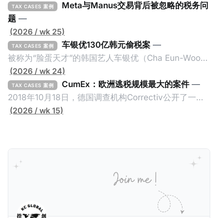
Meta与Manus交易背后被忽略的税务问
TAX CASES 案例
题
—
(2026 / wk 25)
车银优130亿韩元偷税案
—
TAX CASES 案例
被称为“脸蛋天才”的韩国艺人车银优（Cha Eun-Woo，
原名：李东敏）以零瑕疵的完美人设著称。但是，在
(2026 / wk 24)
2026年1月，韩国国税厅的一纸追缴超过200亿韩元
CumEx：欧洲逃税规模最大的案件
—
TAX CASES 案例
（折合约8900万人民币）通知，将其推向了涉嫌逃避
2018年10月18日，德国调查机构Correctiv公开了一件
缴纳所得税的舆论风口浪尖。 经过事情发展多月，最后
跨越十多年及横跨多个国家的逃税案，涉税金额超过
(2026 / wk 15)
他公开表示“扛全责”，并补缴约130亿韩元（折合约
1500亿欧元（折合人民币1.2万亿）。Correctiv称事件
5800万人民币）的税款，创下了韩国艺人史上最高追
为《CumEx Files》（《CumEx 文件》），涉及超过百
缴税款的记录。虽然他已经公开承认错误，但这一风波
家金融机构，并引致了多家机构被起诉，部分甚至因而
已彻底重创其公众形象，导致多项高奢代言流产。不
破产。这一篇文章将会结合Correctiv、经合组织、
过，他不至于被“封杀”，2026年5月15日Netflix的奇幻
amaBhungane等国际组织的报告及文章，来给大家剖
动作喜剧《超能路人甲》正式上线，车银优在剧中饰演
析《CumEx 文件》的来龙去脉。 一、什么是CumEx
主角之一李云情。 我们在这一篇文章将会基于网上信
Cum，简单来说就是“带股息”或“含股息”。 一家上市公
息，剖析整个事情的来龙去脉。 请注意，由于车银优的
司宣告了股息，但在股权登记日截止前未支付股息的期