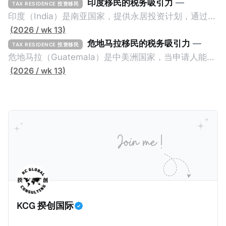
投资者签证： * 投资200万欧元意大利政府债券； * 投
印度移民的税务吸引力
—
TAX RESIDENCE 投资移民
资50万欧元意大利股票； * 投资25万欧元于创新初创
印度（India）是南亚国家，提供永居投资计划，通过满
企业；或 * 向意大利公共利益项目捐赠100万欧元。 当
足特定的标准获得居留权。印度的永居投资计划要求申
(2026 / wk 13)
投资者在居留许可证有效期的两年内保持投资，则可以
请人透过外国直接投资（FDI）途径投资印度： * 申请
危地马拉移民的税务吸引力
—
TAX RESIDENCE 投资移民
在居留证到期日前至少60天申请续签3年。当投资者经
人必须在18个月内投资至少1亿卢比（约合773万人民
危地马拉（Guatemala）是中美洲国家，当申请人能够
过五年的实际居留（每年在意大利停留270天），申请
币）或36个月内投资至少2.5亿卢比（约合1933万人民
证明被动收入或养老金收入，那么可以申请永久居留计
(2026 / wk 13)
人可以申请永居。当投资者在意大利实际居住十年，就
币）； * 投资必须为每个财政年度至少20名印度人提供
划。每月被动或养老金收入要求相对较低，只需要为
可以申请加入意大利国籍。 那么，意大利的税务政策有
就业机会； * 申请人必须证明其与计划投资的行业相关
1250美元（折合约人民币9千），每位受抚养人的额外
吸引力吗？我们来看看：
的财务能力和专业知识； * 申请人必须在印度就业务注
增加300美元（折合约人民币2千）。 申请人提交材料
册公司，并提供公司注册证书和注册企业的介绍/支持信
包括：申请表、护照、无犯罪证明，以及最后一次进入
等证明文件；以及 * 申请人应积极参与管理业务运营，
危地马拉的证明，且材料必须公证并翻译成西班牙语。
并提供有关投资将如何为印度经济做出贡献的详细计
在危地马拉居住至少五年、具备流利西班牙语、对当地
划。 永居签证为10年，到期后可续签，家庭成员可同时
历史文化有认识，就可以入籍成为危地马拉公民。 那
申请。申请人在印度居住共12年后有资格申请印度公民
么，危地马拉的税务政策有吸引力吗？我们来看看：
身份，包括在申请前连续居住11年，短暂缺席的少数例
KCG 揆创国际
外。由于印度不允许双重国籍，申请人必须放弃其原始
公民身份才能获得印度公民身份。 那么，印度的税务政