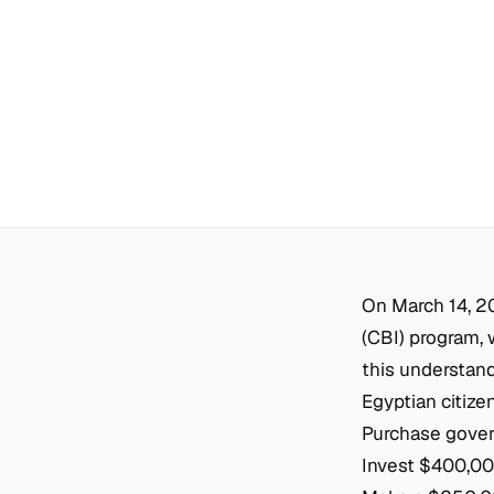
On March 14, 2
(CBI) program, 
this understand
Egyptian citize
Purchase gover
Invest $400,00