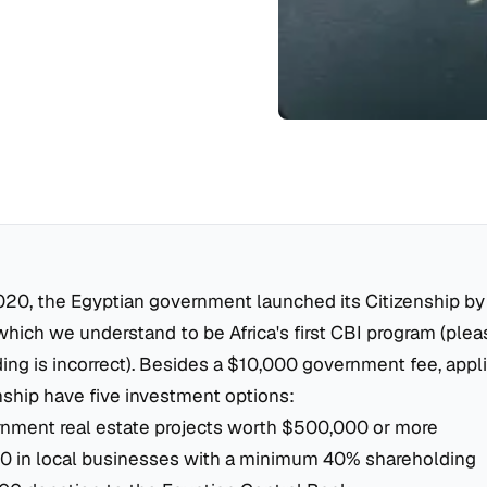
020, the Egyptian government launched its Citizenship b
which we understand to be Africa's first CBI program (pleas
ing is incorrect). Besides a $10,000 government fee, appli
nship have five investment options:
nment real estate projects worth $500,000 or more
0 in local businesses with a minimum 40% shareholding