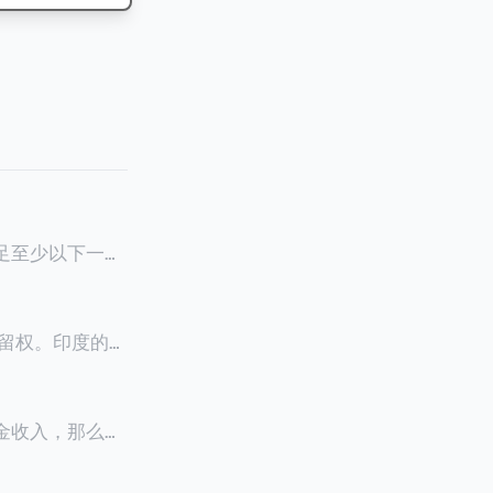
满足至少以下一项
0天申请续签3
居留权。印度的永
以申请永居。当
933万人民
老金收入，那么可
0美元（折合约人