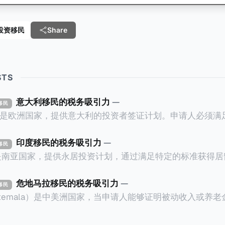
e 投资移民
Share
STS
意大利移民的税务吸引力
—
资移民
ly）是欧洲国家，提供意大利的投资者签证计划。申请人必须
万欧元意大利政府债券； * 投资50万欧元意大利
印度移民的税务吸引力
—
资移民
证有效期的两年内保持投资，则可以在居留证到期日前至少6
a）是南亚国家，提供永居投资计划，通过满足特定的标准获得
过五年的实际居留（每年在意大利停留270天），申请人可
过外国直接投资（FDI）途径投资印度： * 申请人必须在18个月内投
住十年，就可以申请加入意大利国籍。 那么，意大利的税务政策有吸
约合773万人民币）或36个月内投资至少2.5亿卢比（约合1
危地马拉移民的税务吸引力
—
资移民
看看：
atemala）是中美洲国家，当申请人能够证明被动收入或养
业知识； * 申请人必须在印度就业务注册公司，并提供公
计划。每月被动或养老金收入要求相对较低，只需要为125
绍/支持信等证明文件；以及 * 申请人应积极参与管理业务运营，
抚养人的额外增加300美元（折合约人民币2千）。 申请人提交材料包