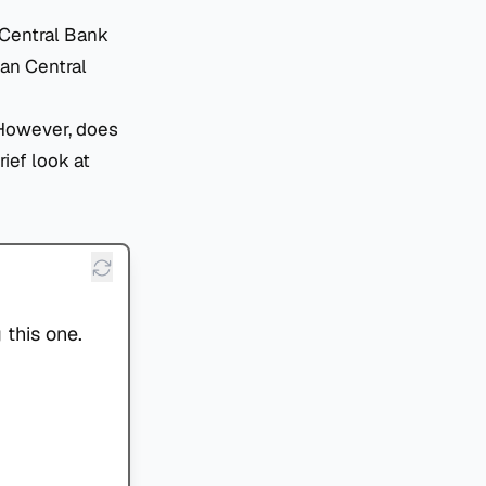
 Central Bank
ian Central
 However, does
rief look at
 this one.