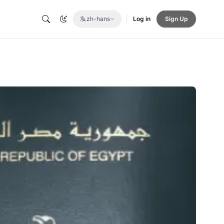
zh-hans
Log in
Sign Up