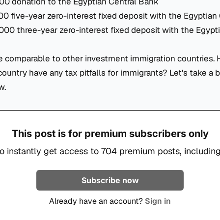
0 donation to the Egyptian Central Bank
 five-year zero-interest fixed deposit with the Egyptian
00 three-year zero-interest fixed deposit with the Egypt
re comparable to other investment immigration countries.
country have any tax pitfalls for immigrants? Let's take a b
w.
This post is for premium subscribers only
o instantly get access to 704 premium posts, including
Subscribe now
Already have an account?
Sign in