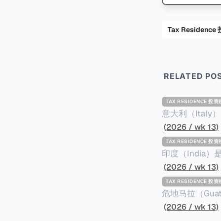
Tax Residenc
RELATED PO
TAX RESIDENCE 投
意大利（Ita
标准才能获得两年投资者签证： * 投资200
(2026 / wk 13)
股票； * 投资25万欧元于创新初创企业；或 * 向意大利公共利益项目捐赠100万欧元。 当投
TAX RESIDENCE 投
资者在居留许可
印度（Indi
年。当投资者经
居投资计划要求申请人透
(2026 / wk 13)
投资者在意大利实际居
资至少1亿卢比（
TAX RESIDENCE 投
引力吗？我们来
币）； * 投资必须为每个财政年度至少20名印度人提供就业机会； * 申请人必须证明其与计
危地马拉（Gu
划投资的行业相关的财务能力和专
以申请永久居留
(2026 / wk 13)
司注册证书和注册企业的介
民币9千），每位受