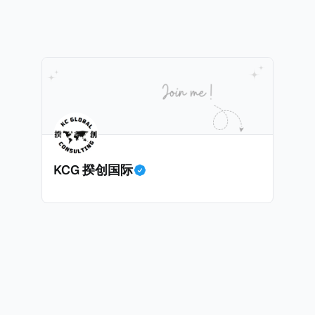
印度经济做出贡献的详细计划。 永居签证为10年，到期后可续签，
照、无犯罪证明，以及最后一次进入危地马拉的证明，且材
申请。申请人在印度居住共12年后有资格申请印度公民身份
就
，短暂缺席的少数例外。由于印度不允许双重国籍，申请人必
可以入籍成为危地马拉公民。 那么，危地马拉的税务政策有吸引力吗
民身份才能获得印度公民身份。 那么，印度的税务政策有吸引力吗？我
KCG 揆创国际