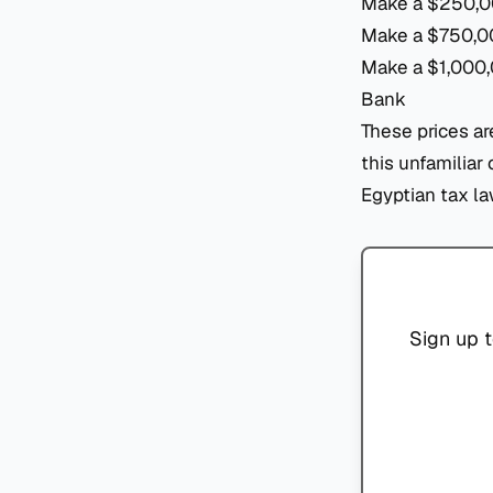
Make a $250,00
Make a $750,000
Make a $1,000,0
Bank
These prices a
this unfamiliar 
Egyptian tax la
Sign up t