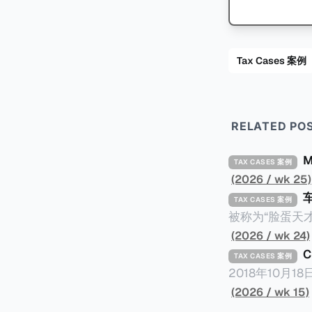
Tax Cases 案例
RELATED PO
TAX CASES 案例
(2026 / wk 25)
TAX CASES 案例
被称为“脸蛋天才
著称。但是，在
(2026 / wk 24)
币）通知，将其推向了
TAX CASES 案例
开表示“扛全责
2018年10月
上最高追缴税款
涉税金额超过150
(2026 / wk 15)
致多项高奢代言流
（《CumEx