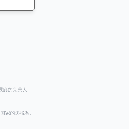
零瑕疵的完美人设
8900万人民
创下了韩国艺人史
多个国家的逃税案，
其公众形象，导
 Files》
的奇幻动作喜剧
，部分甚至因而