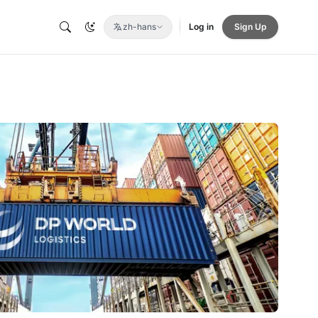
zh-hans
Log in
Sign Up