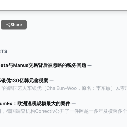
Share
STS
Meta与Manus交易背后被忽略的税务问题
—
车银优130亿韩元偷税案
—
”的韩国艺人车银优（Cha Eun-Woo，原名：李东敏）以
2026年1月，韩国国税厅的一纸追缴超过200亿韩元（折合约
涉嫌逃避缴纳所得税的舆论风口浪尖。 经过事情发展多月，最后他公
CumEx：欧洲逃税规模最大的案件
—
”，并补缴约130亿韩元（折合约5800万人民币）的税款，
18日，德国调查机构Correctiv公开了一件跨越十多年及横跨
的记录。虽然他已经公开承认错误，但这一风波已彻底重创
0亿欧元（折合人民币1.2万亿）。Correctiv称事件为《CumEx
产。不过，他不至于被“封杀”，2026年5月15日Netflix
 文件》），涉及超过百家金融机构，并引致了多家机构被起诉