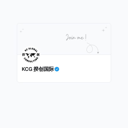
线，车银优在剧中饰演主角之一李云情。 我们在这一篇文章将会基于
将会结合Correctiv、经合组织、amaBhungane等国际
整个事情的来龙去脉。 请注意，由于车银优的案例并无公开
 文件》的来龙去脉。 一、什么是CumEx Cum，简单来说就是
0%准确，我们已经尽量采纳多方信息，争取以最客观的角度
记日截止前未支付股息的期
息”。比如，中国银行在2025年12月5日公告派股息每10股1
tagio工作人员挖掘，经理人公司经过多次与他和父母的游说
月10日为最后的股权登记日（也就是最后一天可以享受该股息的
年初次在电影《噗通噗通我的人生》亮相以
关股息），那么2025年12月5日至12月10日期间的中国银
上述中国银行例子为例，
年12月11日（也就是上述2025年12月10日之后的
KCG 揆创国际