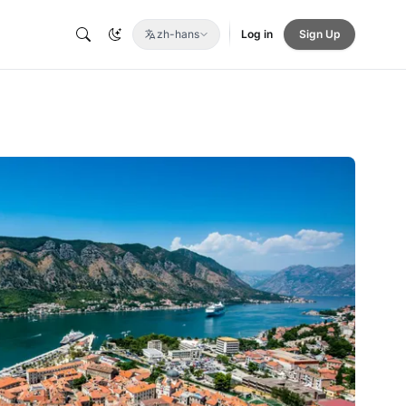
zh-hans
Log in
Sign Up