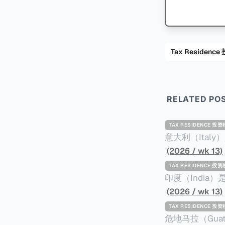
Tax Residenc
RELATED PO
TAX RESIDENCE 投
意大利（Ita
标准才能获得两年投资者签证： * 投资200
(2026 / wk 13)
股票； * 投资25万欧元于创新初创企业；或 * 向意大利公共利益项目捐赠100万欧元。 当投
TAX RESIDENCE 投
资者在居留许可
印度（Indi
年。当投资者经
居投资计划要求申请人透
(2026 / wk 13)
投资者在意大利实际居
资至少1亿卢比（
TAX RESIDENCE 投
引力吗？我们来
币）； * 投资必须为每个财政年度至少20名印度人提供就业机会； * 申请人必须证明其与计
危地马拉（Gu