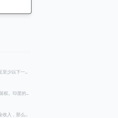
满足至少以下一项
0天申请续签3
居留权。印度的永
以申请永居。当
933万人民
老金收入，那么可