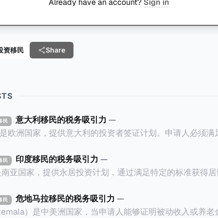
Already have an account?
Sign in
e 投资移民
Share
STS
意大利移民的税务吸引力
—
资移民
ly）是欧洲国家，提供意大利的投资者签证计划。申请人必须
万欧元意大利政府债券； * 投资50万欧元意大利
印度移民的税务吸引力
—
资移民
证有效期的两年内保持投资，则可以在居留证到期日前至少6
a）是南亚国家，提供永居投资计划，通过满足特定的标准获得
过五年的实际居留（每年在意大利停留270天），申请人可
过外国直接投资（FDI）途径投资印度： * 申请人必须在18个月内投
住十年，就可以申请加入意大利国籍。 那么，意大利的税务政策有吸
约合773万人民币）或36个月内投资至少2.5亿卢比（约合1
危地马拉移民的税务吸引力
—
资移民
看看：
atemala）是中美洲国家，当申请人能够证明被动收入或养