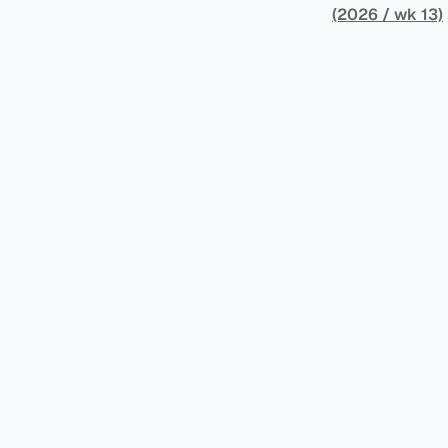
划投资的行业相关的财务能力和专
以申请永久居留
(2026 / wk 13)
司注册证书和注册企业的介
民币9千），每位受
并提供有关投资将如何为
括：申请表、护
家庭成员可同时
译成西班牙语。 在危地马拉居住至少五年、具备流利西班牙语、对当地历史文化有认识，
连续居住11年