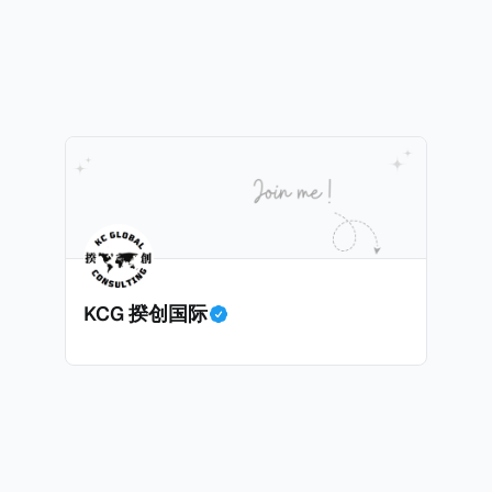
业知识； * 申请人必须在印度就业务注册公司，并提供公
计划。每月被动或养老金收入要求相对较低，只需要为125
绍/支持信等证明文件；以及 * 申请人应积极参与管理业务运营，
抚养人的额外增加300美元（折合约人民币2千）。 申请人提交材料包
印度经济做出贡献的详细计划。 永居签证为10年，到期后可续签，
照、无犯罪证明，以及最后一次进入危地马拉的证明，且材
申请。申请人在印度居住共12年后有资格申请印度公民身份
就
，短暂缺席的少数例外。由于印度不允许双重国籍，申请人必
可以入籍成为危地马拉公民。 那么，危地马拉的税务政策有吸引力吗
民身份才能获得印度公民身份。 那么，印度的税务政策有吸引力吗？我
KCG 揆创国际