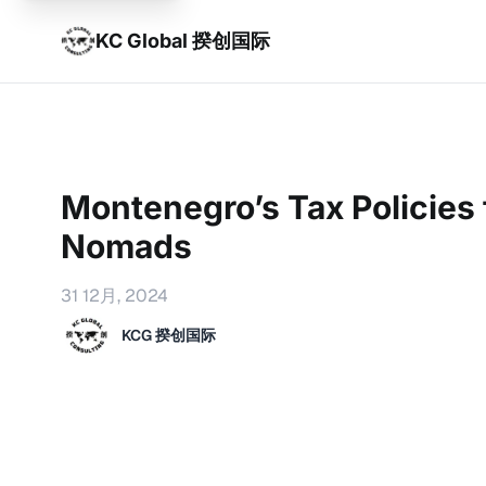
KC Global 揆创国际
Montenegro’s Tax Policies f
Nomads
31 12月, 2024
KCG 揆创国际