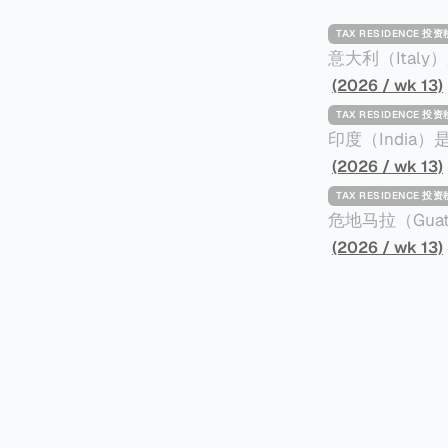
TAX RESIDENCE 投
意大利（Ita
标准才能获得两年投资者签证： * 投资200
(2026 / wk 13)
股票； * 投资25万欧元于创新初创企业；或 * 向意大利公共利益项目捐赠100万欧元。 当投
TAX RESIDENCE 投
资者在居留许可
印度（Indi
年。当投资者经
居投资计划要求申请人透
(2026 / wk 13)
投资者在意大利实际居
资至少1亿卢比（
TAX RESIDENCE 投
引力吗？我们来
币）； * 投资必须为每个财政年度至少20名印度人提供就业机会； * 申请人必须证明其与计
危地马拉（Gu
划投资的行业相关的财务能力和专
以申请永久居留
(2026 / wk 13)
司注册证书和注册企业的介
民币9千），每位受
并提供有关投资将如何为
括：申请表、护
家庭成员可同时
译成西班牙语。 在危地马拉居住至少五年、具备流利西班牙语、对当地历史文化有认识，
连续居住11年