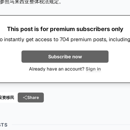
参照马来西亚整体税法规定。
This post is for premium subscribers only
o instantly get access to 704 premium posts, including
Subscribe now
Already have an account?
Sign in
e 投资移民
Share
STS