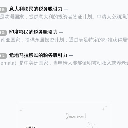
意大利移民的税务吸引力
—
资移民
ly）是欧洲国家，提供意大利的投资者签证计划。申请人必须
万欧元意大利政府债券； * 投资50万欧元意大利
印度移民的税务吸引力
—
资移民
证有效期的两年内保持投资，则可以在居留证到期日前至少6
a）是南亚国家，提供永居投资计划，通过满足特定的标准获得
过五年的实际居留（每年在意大利停留270天），申请人可
过外国直接投资（FDI）途径投资印度： * 申请人必须在18个月内投
住十年，就可以申请加入意大利国籍。 那么，意大利的税务政策有吸
约合773万人民币）或36个月内投资至少2.5亿卢比（约合1
危地马拉移民的税务吸引力
—
资移民
看看：
atemala）是中美洲国家，当申请人能够证明被动收入或养
业知识； * 申请人必须在印度就业务注册公司，并提供公
计划。每月被动或养老金收入要求相对较低，只需要为125
绍/支持信等证明文件；以及 * 申请人应积极参与管理业务运营，
抚养人的额外增加300美元（折合约人民币2千）。 申请人提交材料包
印度经济做出贡献的详细计划。 永居签证为10年，到期后可续签，
照、无犯罪证明，以及最后一次进入危地马拉的证明，且材
申请。申请人在印度居住共12年后有资格申请印度公民身份
就
，短暂缺席的少数例外。由于印度不允许双重国籍，申请人必
可以入籍成为危地马拉公民。 那么，危地马拉的税务政策有吸引力吗
民身份才能获得印度公民身份。 那么，印度的税务政策有吸引力吗？我