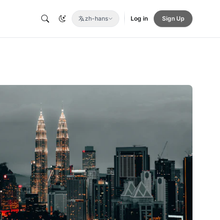
zh-hans
Log in
Sign Up