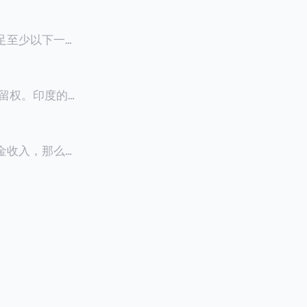
满足至少以下一项
0天申请续签3
居留权。印度的永
以申请永居。当
933万人民
老金收入，那么可
0美元（折合约人
料必须公证并翻
，包括在申请前
须放弃其原始公
？我们来看看：
们来看看：