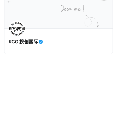
等证明文件；以及 * 申请人应积极参与管理业务运营，
危地马拉的证明，且材料必须公证并翻译成西班牙语。
并提供有关投资将如何为印度经济做出贡献的详细计
在危地马拉居住至少五年、具备流利西班牙语、对当地
划。 永居签证为10年，到期后可续签，家庭成员可同时
历史文化有认识，就可以入籍成为危地马拉公民。 那
申请。申请人在印度居住共12年后有资格申请印度公民
么，危地马拉的税务政策有吸引力吗？我们来看看：
身份，包括在申请前连续居住11年，短暂缺席的少数例
KCG 揆创国际
外。由于印度不允许双重国籍，申请人必须放弃其原始
公民身份才能获得印度公民身份。 那么，印度的税务政
策有吸引力吗？我们来看看：