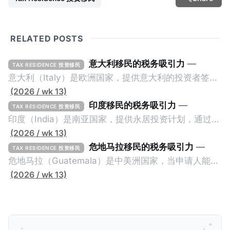
RELATED POSTS
意大利移民的税务吸引力
—
TAX RESIDENCE 投资移民
意大利（Italy）是欧洲国家，提供意大利的投资者签证
计划。申请人必须满足至少以下一项标准才能获得两年
(2026 / wk 13)
投资者签证： * 投资200万欧元意大利政府债券； * 投
印度移民的税务吸引力
—
TAX RESIDENCE 投资移民
资50万欧元意大利股票； * 投资25万欧元于创新初创
印度（India）是南亚国家，提供永居投资计划，通过满
企业；或 * 向意大利公共利益项目捐赠100万欧元。 当
足特定的标准获得居留权。印度的永居投资计划要求申
(2026 / wk 13)
投资者在居留许可证有效期的两年内保持投资，则可以
请人透过外国直接投资（FDI）途径投资印度： * 申请
危地马拉移民的税务吸引力
—
TAX RESIDENCE 投资移民
在居留证到期日前至少60天申请续签3年。当投资者经
人必须在18个月内投资至少1亿卢比（约合773万人民
危地马拉（Guatemala）是中美洲国家，当申请人能够
过五年的实际居留（每年在意大利停留270天），申请
币）或36个月内投资至少2.5亿卢比（约合1933万人民
证明被动收入或养老金收入，那么可以申请永久居留计
(2026 / wk 13)
人可以申请永居。当投资者在意大利实际居住十年，就
币）； * 投资必须为每个财政年度至少20名印度人提供
划。每月被动或养老金收入要求相对较低，只需要为
可以申请加入意大利国籍。 那么，意大利的税务政策有
就业机会； * 申请人必须证明其与计划投资的行业相关
1250美元（折合约人民币9千），每位受抚养人的额外
吸引力吗？我们来看看：
的财务能力和专业知识； * 申请人必须在印度就业务注
增加300美元（折合约人民币2千）。 申请人提交材料
册公司，并提供公司注册证书和注册企业的介绍/支持信
包括：申请表、护照、无犯罪证明，以及最后一次进入