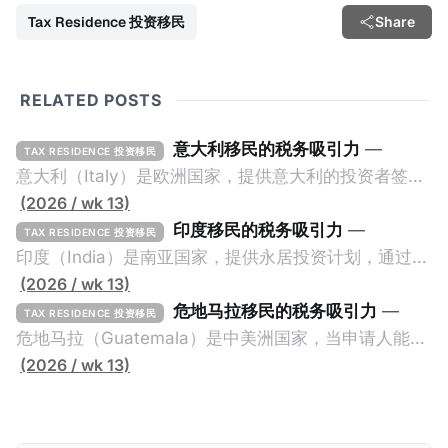
Tax Residence 投资移民
Share
RELATED POSTS
意大利移民的税务吸引力
—
TAX RESIDENCE 投资移民
意大利（Italy）是欧洲国家，提供意大利的投资者签证
计划。申请人必须满足至少以下一项标准才能获得两年
(2026 / wk 13)
投资者签证： * 投资200万欧元意大利政府债券； * 投
印度移民的税务吸引力
—
TAX RESIDENCE 投资移民
资50万欧元意大利股票； * 投资25万欧元于创新初创
印度（India）是南亚国家，提供永居投资计划，通过满
企业；或 * 向意大利公共利益项目捐赠100万欧元。 当
足特定的标准获得居留权。印度的永居投资计划要求申
(2026 / wk 13)
投资者在居留许可证有效期的两年内保持投资，则可以
请人透过外国直接投资（FDI）途径投资印度： * 申请
危地马拉移民的税务吸引力
—
TAX RESIDENCE 投资移民
在居留证到期日前至少60天申请续签3年。当投资者经
人必须在18个月内投资至少1亿卢比（约合773万人民
危地马拉（Guatemala）是中美洲国家，当申请人能够
过五年的实际居留（每年在意大利停留270天），申请
币）或36个月内投资至少2.5亿卢比（约合1933万人民
证明被动收入或养老金收入，那么可以申请永久居留计
(2026 / wk 13)
人可以申请永居。当投资者在意大利实际居住十年，就
币）； * 投资必须为每个财政年度至少20名印度人提供
划。每月被动或养老金收入要求相对较低，只需要为
可以申请加入意大利国籍。 那么，意大利的税务政策有
就业机会； * 申请人必须证明其与计划投资的行业相关
1250美元（折合约人民币9千），每位受抚养人的额外
吸引力吗？我们来看看：
的财务能力和专业知识； * 申请人必须在印度就业务注
增加300美元（折合约人民币2千）。 申请人提交材料