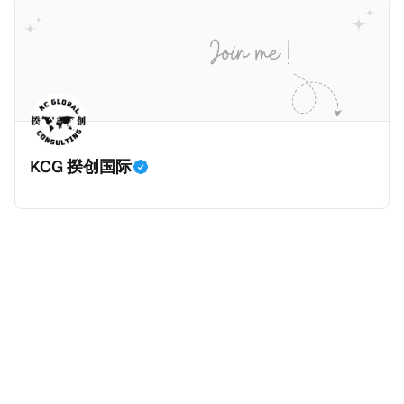
册公司，并提供公司注册证书和注册企业的介绍/支持信
包括：申请表、护照、无犯罪证明，以及最后一次进入
等证明文件；以及 * 申请人应积极参与管理业务运营，
危地马拉的证明，且材料必须公证并翻译成西班牙语。
并提供有关投资将如何为印度经济做出贡献的详细计
在危地马拉居住至少五年、具备流利西班牙语、对当地
划。 永居签证为10年，到期后可续签，家庭成员可同时
历史文化有认识，就可以入籍成为危地马拉公民。 那
申请。申请人在印度居住共12年后有资格申请印度公民
么，危地马拉的税务政策有吸引力吗？我们来看看：
身份，包括在申请前连续居住11年，短暂缺席的少数例
KCG 揆创国际
外。由于印度不允许双重国籍，申请人必须放弃其原始
公民身份才能获得印度公民身份。 那么，印度的税务政
策有吸引力吗？我们来看看：