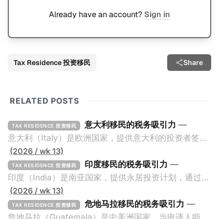
Already have an account?
Sign in
Tax Residence 投资移民
Share
RELATED POSTS
意大利移民的税务吸引力
—
TAX RESIDENCE 投资移民
意大利（Italy）是欧洲国家，提供意大利的投资者签证
计划。申请人必须满足至少以下一项标准才能获得两年
(2026 / wk 13)
投资者签证： * 投资200万欧元意大利政府债券； * 投
印度移民的税务吸引力
—
TAX RESIDENCE 投资移民
资50万欧元意大利股票； * 投资25万欧元于创新初创
印度（India）是南亚国家，提供永居投资计划，通过满
企业；或 * 向意大利公共利益项目捐赠100万欧元。 当
足特定的标准获得居留权。印度的永居投资计划要求申
(2026 / wk 13)
投资者在居留许可证有效期的两年内保持投资，则可以
请人透过外国直接投资（FDI）途径投资印度： * 申请
危地马拉移民的税务吸引力
—
TAX RESIDENCE 投资移民
在居留证到期日前至少60天申请续签3年。当投资者经
人必须在18个月内投资至少1亿卢比（约合773万人民
危地马拉（Guatemala）是中美洲国家，当申请人能够