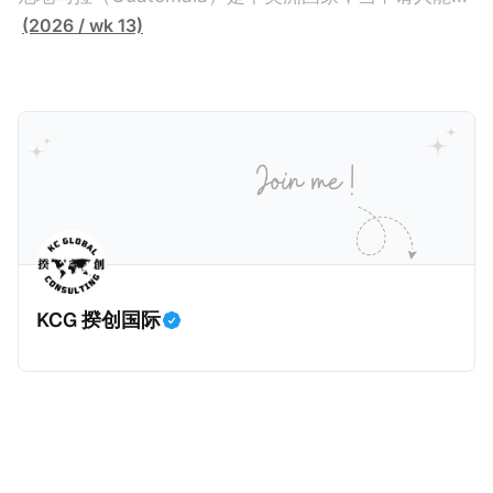
过五年的实际居留（每年在意大利停留270天），申请
币）或36个月内投资至少2.5亿卢比（约合1933万人民
证明被动收入或养老金收入，那么可以申请永久居留计
(2026 / wk 13)
人可以申请永居。当投资者在意大利实际居住十年，就
币）； * 投资必须为每个财政年度至少20名印度人提供
划。每月被动或养老金收入要求相对较低，只需要为
可以申请加入意大利国籍。 那么，意大利的税务政策有
就业机会； * 申请人必须证明其与计划投资的行业相关
1250美元（折合约人民币9千），每位受抚养人的额外
吸引力吗？我们来看看：
的财务能力和专业知识； * 申请人必须在印度就业务注
增加300美元（折合约人民币2千）。 申请人提交材料
册公司，并提供公司注册证书和注册企业的介绍/支持信
包括：申请表、护照、无犯罪证明，以及最后一次进入
等证明文件；以及 * 申请人应积极参与管理业务运营，
危地马拉的证明，且材料必须公证并翻译成西班牙语。
并提供有关投资将如何为印度经济做出贡献的详细计
在危地马拉居住至少五年、具备流利西班牙语、对当地
划。 永居签证为10年，到期后可续签，家庭成员可同时
历史文化有认识，就可以入籍成为危地马拉公民。 那
申请。申请人在印度居住共12年后有资格申请印度公民
么，危地马拉的税务政策有吸引力吗？我们来看看：
身份，包括在申请前连续居住11年，短暂缺席的少数例
KCG 揆创国际
外。由于印度不允许双重国籍，申请人必须放弃其原始
公民身份才能获得印度公民身份。 那么，印度的税务政
策有吸引力吗？我们来看看：