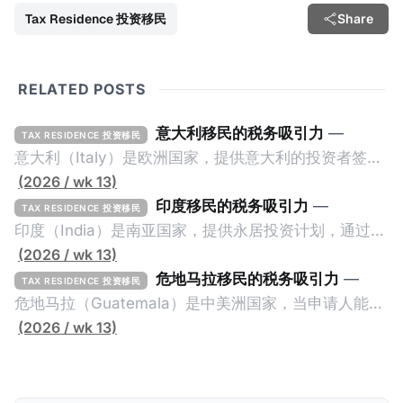
Tax Residence 投资移民
Share
RELATED POSTS
意大利移民的税务吸引力
—
TAX RESIDENCE 投资移民
意大利（Italy）是欧洲国家，提供意大利的投资者签证
计划。申请人必须满足至少以下一项标准才能获得两年
(2026 / wk 13)
投资者签证： * 投资200万欧元意大利政府债券； * 投
印度移民的税务吸引力
—
TAX RESIDENCE 投资移民
资50万欧元意大利股票； * 投资25万欧元于创新初创
印度（India）是南亚国家，提供永居投资计划，通过满
企业；或 * 向意大利公共利益项目捐赠100万欧元。 当
足特定的标准获得居留权。印度的永居投资计划要求申
(2026 / wk 13)
投资者在居留许可证有效期的两年内保持投资，则可以
请人透过外国直接投资（FDI）途径投资印度： * 申请
危地马拉移民的税务吸引力
—
TAX RESIDENCE 投资移民
在居留证到期日前至少60天申请续签3年。当投资者经
人必须在18个月内投资至少1亿卢比（约合773万人民
危地马拉（Guatemala）是中美洲国家，当申请人能够
过五年的实际居留（每年在意大利停留270天），申请
币）或36个月内投资至少2.5亿卢比（约合1933万人民
证明被动收入或养老金收入，那么可以申请永久居留计
(2026 / wk 13)
人可以申请永居。当投资者在意大利实际居住十年，就
币）； * 投资必须为每个财政年度至少20名印度人提供
划。每月被动或养老金收入要求相对较低，只需要为
可以申请加入意大利国籍。 那么，意大利的税务政策有
就业机会； * 申请人必须证明其与计划投资的行业相关
1250美元（折合约人民币9千），每位受抚养人的额外
吸引力吗？我们来看看：
的财务能力和专业知识； * 申请人必须在印度就业务注
增加300美元（折合约人民币2千）。 申请人提交材料