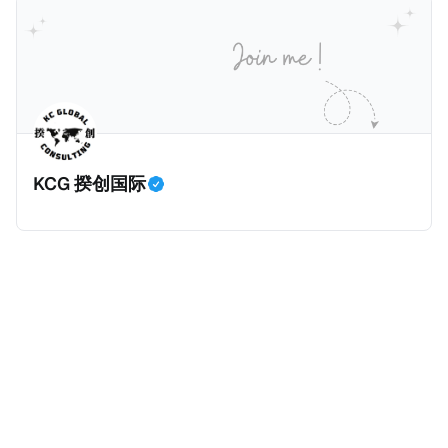
册公司，并提供公司注册证书和注册企业的介绍/支持信
包括：申请表、护照、无犯罪证明，以及最后一次进入
等证明文件；以及 * 申请人应积极参与管理业务运营，
危地马拉的证明，且材料必须公证并翻译成西班牙语。
并提供有关投资将如何为印度经济做出贡献的详细计
在危地马拉居住至少五年、具备流利西班牙语、对当地
划。 永居签证为10年，到期后可续签，家庭成员可同时
历史文化有认识，就可以入籍成为危地马拉公民。 那
申请。申请人在印度居住共12年后有资格申请印度公民
么，危地马拉的税务政策有吸引力吗？我们来看看：
身份，包括在申请前连续居住11年，短暂缺席的少数例
KCG 揆创国际
外。由于印度不允许双重国籍，申请人必须放弃其原始
公民身份才能获得印度公民身份。 那么，印度的税务政
策有吸引力吗？我们来看看：