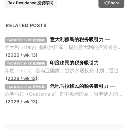
Tax Residence 投资移民
Share
RELATED POSTS
意大利移民的税务吸引力
—
TAX RESIDENCE 投资移民
意大利（Italy）是欧洲国家，提供意大利的投资者签证
计划。申请人必须满足至少以下一项标准才能获得两年
(2026 / wk 13)
投资者签证： * 投资200万欧元意大利政府债券； * 投
印度移民的税务吸引力
—
TAX RESIDENCE 投资移民
资50万欧元意大利股票； * 投资25万欧元于创新初创
印度（India）是南亚国家，提供永居投资计划，通过满
企业；或 * 向意大利公共利益项目捐赠100万欧元。 当
足特定的标准获得居留权。印度的永居投资计划要求申
(2026 / wk 13)
投资者在居留许可证有效期的两年内保持投资，则可以
请人透过外国直接投资（FDI）途径投资印度： * 申请
危地马拉移民的税务吸引力
—
TAX RESIDENCE 投资移民
在居留证到期日前至少60天申请续签3年。当投资者经
人必须在18个月内投资至少1亿卢比（约合773万人民
危地马拉（Guatemala）是中美洲国家，当申请人能够
过五年的实际居留（每年在意大利停留270天），申请
币）或36个月内投资至少2.5亿卢比（约合1933万人民
证明被动收入或养老金收入，那么可以申请永久居留计
(2026 / wk 13)
人可以申请永居。当投资者在意大利实际居住十年，就
币）； * 投资必须为每个财政年度至少20名印度人提供
划。每月被动或养老金收入要求相对较低，只需要为
可以申请加入意大利国籍。 那么，意大利的税务政策有
就业机会； * 申请人必须证明其与计划投资的行业相关
1250美元（折合约人民币9千），每位受抚养人的额外
吸引力吗？我们来看看：
的财务能力和专业知识； * 申请人必须在印度就业务注
增加300美元（折合约人民币2千）。 申请人提交材料