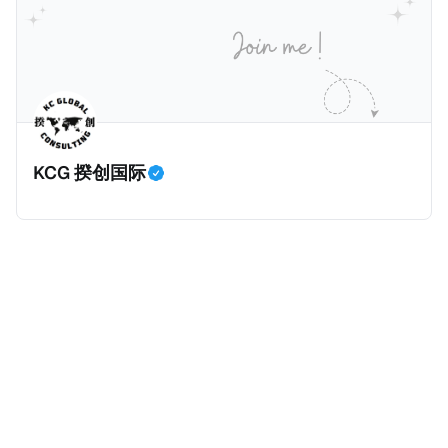
册公司，并提供公司注册证书和注册企业的介绍/支持信
包括：申请表、护照、无犯罪证明，以及最后一次进入
等证明文件；以及 * 申请人应积极参与管理业务运营，
危地马拉的证明，且材料必须公证并翻译成西班牙语。
并提供有关投资将如何为印度经济做出贡献的详细计
在危地马拉居住至少五年、具备流利西班牙语、对当地
划。 永居签证为10年，到期后可续签，家庭成员可同时
历史文化有认识，就可以入籍成为危地马拉公民。 那
申请。申请人在印度居住共12年后有资格申请印度公民
么，危地马拉的税务政策有吸引力吗？我们来看看：
身份，包括在申请前连续居住11年，短暂缺席的少数例
KCG 揆创国际
外。由于印度不允许双重国籍，申请人必须放弃其原始
公民身份才能获得印度公民身份。 那么，印度的税务政
策有吸引力吗？我们来看看：