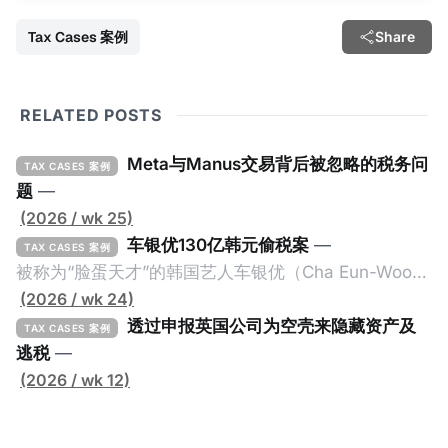
Tax Cases 案例
Share
RELATED POSTS
Meta与Manus交易背后被忽略的税务问
TAX CASES 案例
题
—
(2026 / wk 25)
车银优130亿韩元偷税案
—
TAX CASES 案例
被称为“脸蛋天才”的韩国艺人车银优（Cha Eun-Woo，
原名：李东敏）以零瑕疵的完美人设著称。但是，在
(2026 / wk 24)
2026年1月，韩国国税厅的一纸追缴超过200亿韩元
透过申报英国公司为空壳来隐藏资产及
TAX CASES 案例
（折合约8900万人民币）通知，将其推向了涉嫌逃避
逃税
—
缴纳所得税的舆论风口浪尖。 经过事情发展多月，最后
(2026 / wk 12)
他公开表示“扛全责”，并补缴约130亿韩元（折合约
5800万人民币）的税款，创下了韩国艺人史上最高追