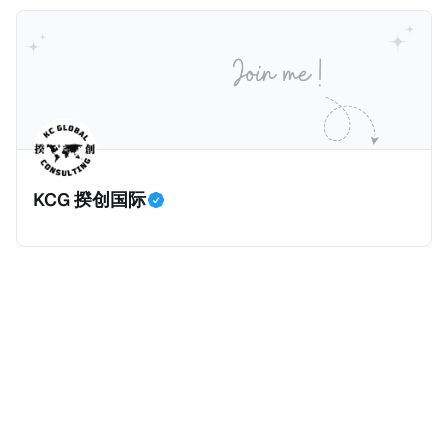
缴税款的记录。虽然他已经公开承认错误，但这一风波
已彻底重创其公众形象，导致多项高奢代言流产。不
过，他不至于被“封杀”，2026年5月15日Netflix的奇幻
动作喜剧《超能路人甲》正式上线，车银优在剧中饰演
主角之一李云情。 我们在这一篇文章将会基于网上信
息，剖析整个事情的来龙去脉。 请注意，由于车银优的
案例并无公开判决信息，网上信息不一定100%准确，
KCG 揆创国际
我们已经尽量采纳多方信息，争取以最客观的角度来推
测整个事件。 一、经理人公司涉税调查而被发现 车银
优在中学三年级第一学期举办的庆典上，获得经理人公
司Fantagio工作人员挖掘，经理人公司经过多次与他和
父母的游说后，成功进行试镜。自2014年初次在电影
《噗通噗通我的人生》亮相以