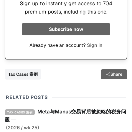
Sign up to instantly get access to 704
premium posts, including this one.
Subscribe now
Already have an account?
Sign in
Tax Cases 案例
Share
RELATED POSTS
Meta与Manus交易背后被忽略的税务问
TAX CASES 案例
题
—
(2026 / wk 25)