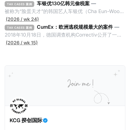
车银优130亿韩元偷税案
—
TAX CASES 案例
被称为“脸蛋天才”的韩国艺人车银优（Cha Eun-Woo，
原名：李东敏）以零瑕疵的完美人设著称。但是，在
(2026 / wk 24)
2026年1月，韩国国税厅的一纸追缴超过200亿韩元
CumEx：欧洲逃税规模最大的案件
—
TAX CASES 案例
（折合约8900万人民币）通知，将其推向了涉嫌逃避
2018年10月18日，德国调查机构Correctiv公开了一件
缴纳所得税的舆论风口浪尖。 经过事情发展多月，最后
跨越十多年及横跨多个国家的逃税案，涉税金额超过
(2026 / wk 15)
他公开表示“扛全责”，并补缴约130亿韩元（折合约
1500亿欧元（折合人民币1.2万亿）。Correctiv称事件
5800万人民币）的税款，创下了韩国艺人史上最高追
为《CumEx Files》（《CumEx 文件》），涉及超过百
缴税款的记录。虽然他已经公开承认错误，但这一风波
家金融机构，并引致了多家机构被起诉，部分甚至因而
已彻底重创其公众形象，导致多项高奢代言流产。不
破产。这一篇文章将会结合Correctiv、经合组织、
过，他不至于被“封杀”，2026年5月15日Netflix的奇幻
amaBhungane等国际组织的报告及文章，来给大家剖
动作喜剧《超能路人甲》正式上线，车银优在剧中饰演
析《CumEx 文件》的来龙去脉。 一、什么是CumEx
主角之一李云情。 我们在这一篇文章将会基于网上信
Cum，简单来说就是“带股息”或“含股息”。 一家上市公
息，剖析整个事情的来龙去脉。 请注意，由于车银优的
司宣告了股息，但在股权登记日截止前未支付股息的期
案例并无公开判决信息，网上信息不一定100%准确，
间，就属于“带股息”。比如，中国银行在2025年12月5
KCG 揆创国际
我们已经尽量采纳多方信息，争取以最客观的角度来推
日公告派股息每10股1.094元，而2025年12月10日为最
测整个事件。 一、经理人公司涉税调查而被发现 车银
后的股权登记日（也就是最后一天可以享受该股息的持