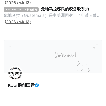
企业；或 * 向意大利公共利益项目捐赠100万欧元。 当
足特定的标准获得居留权。印度的永居投资计划要求申
(2026 / wk 13)
投资者在居留许可证有效期的两年内保持投资，则可以
请人透过外国直接投资（FDI）途径投资印度： * 申请
危地马拉移民的税务吸引力
—
TAX RESIDENCE 投资移民
在居留证到期日前至少60天申请续签3年。当投资者经
人必须在18个月内投资至少1亿卢比（约合773万人民
危地马拉（Guatemala）是中美洲国家，当申请人能够
过五年的实际居留（每年在意大利停留270天），申请
币）或36个月内投资至少2.5亿卢比（约合1933万人民
证明被动收入或养老金收入，那么可以申请永久居留计
(2026 / wk 13)
人可以申请永居。当投资者在意大利实际居住十年，就
币）； * 投资必须为每个财政年度至少20名印度人提供
划。每月被动或养老金收入要求相对较低，只需要为
可以申请加入意大利国籍。 那么，意大利的税务政策有
就业机会； * 申请人必须证明其与计划投资的行业相关
1250美元（折合约人民币9千），每位受抚养人的额外
吸引力吗？我们来看看：
的财务能力和专业知识； * 申请人必须在印度就业务注
增加300美元（折合约人民币2千）。 申请人提交材料
册公司，并提供公司注册证书和注册企业的介绍/支持信
包括：申请表、护照、无犯罪证明，以及最后一次进入
等证明文件；以及 * 申请人应积极参与管理业务运营，
危地马拉的证明，且材料必须公证并翻译成西班牙语。
并提供有关投资将如何为印度经济做出贡献的详细计
在危地马拉居住至少五年、具备流利西班牙语、对当地
划。 永居签证为10年，到期后可续签，家庭成员可同时
历史文化有认识，就可以入籍成为危地马拉公民。 那
申请。申请人在印度居住共12年后有资格申请印度公民
么，危地马拉的税务政策有吸引力吗？我们来看看：
身份，包括在申请前连续居住11年，短暂缺席的少数例
KCG 揆创国际
外。由于印度不允许双重国籍，申请人必须放弃其原始
公民身份才能获得印度公民身份。 那么，印度的税务政
策有吸引力吗？我们来看看：