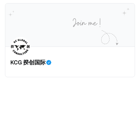
缴税款的记录。虽然他已经公开承认错误，但这一风波
家金融机构，并引致了多家机构被起诉，部分甚至因而
已彻底重创其公众形象，导致多项高奢代言流产。不
破产。这一篇文章将会结合Correctiv、经合组织、
过，他不至于被“封杀”，2026年5月15日Netflix的奇幻
amaBhungane等国际组织的报告及文章，来给大家剖
动作喜剧《超能路人甲》正式上线，车银优在剧中饰演
析《CumEx 文件》的来龙去脉。 一、什么是CumEx
主角之一李云情。 我们在这一篇文章将会基于网上信
Cum，简单来说就是“带股息”或“含股息”。 一家上市公
息，剖析整个事情的来龙去脉。 请注意，由于车银优的
司宣告了股息，但在股权登记日截止前未支付股息的期
案例并无公开判决信息，网上信息不一定100%准确，
间，就属于“带股息”。比如，中国银行在2025年12月5
KCG 揆创国际
我们已经尽量采纳多方信息，争取以最客观的角度来推
日公告派股息每10股1.094元，而2025年12月10日为最
测整个事件。 一、经理人公司涉税调查而被发现 车银
后的股权登记日（也就是最后一天可以享受该股息的持
优在中学三年级第一学期举办的庆典上，获得经理人公
股，晚一天持有就无法享受相关股息），那么2025年12
司Fantagio工作人员挖掘，经理人公司经过多次与他和
月5日至12月10日期间的中国银行股票就是属于“带股息”
父母的游说后，成功进行试镜。自2014年初次在电影
（Cum）。 Ex，简单来说就是“除股息”或“不带股息”。
《噗通噗通我的人生》亮相以
以上述中国银行例子为例，该银行在2025年12月11日
（也就是上述2025年12月10日之后的