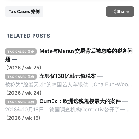
Tax Cases 案例
Share
RELATED POSTS
Meta与Manus交易背后被忽略的税务问
TAX CASES 案例
题
—
(2026 / wk 25)
车银优130亿韩元偷税案
—
TAX CASES 案例
被称为“脸蛋天才”的韩国艺人车银优（Cha Eun-Woo，
原名：李东敏）以零瑕疵的完美人设著称。但是，在
(2026 / wk 24)
2026年1月，韩国国税厅的一纸追缴超过200亿韩元
CumEx：欧洲逃税规模最大的案件
—
TAX CASES 案例
（折合约8900万人民币）通知，将其推向了涉嫌逃避
2018年10月18日，德国调查机构Correctiv公开了一件
缴纳所得税的舆论风口浪尖。 经过事情发展多月，最后
跨越十多年及横跨多个国家的逃税案，涉税金额超过
(2026 / wk 15)
他公开表示“扛全责”，并补缴约130亿韩元（折合约
1500亿欧元（折合人民币1.2万亿）。Correctiv称事件
5800万人民币）的税款，创下了韩国艺人史上最高追
为《CumEx Files》（《CumEx 文件》），涉及超过百