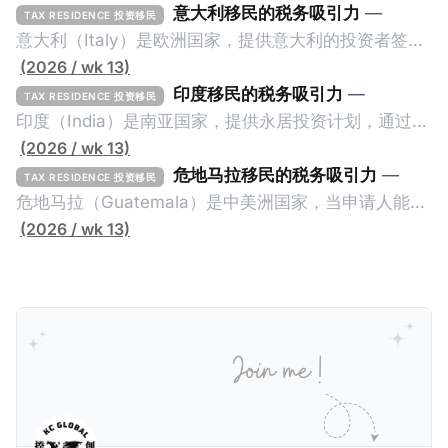
意大利移民的税务吸引力
—
TAX RESIDENCE 投资移民
意大利（Italy）是欧洲国家，提供意大利的投资者签证
计划。申请人必须满足至少以下一项标准才能获得两年
(2026 / wk 13)
投资者签证： * 投资200万欧元意大利政府债券； * 投
印度移民的税务吸引力
—
TAX RESIDENCE 投资移民
资50万欧元意大利股票； * 投资25万欧元于创新初创
印度（India）是南亚国家，提供永居投资计划，通过满
企业；或 * 向意大利公共利益项目捐赠100万欧元。 当
足特定的标准获得居留权。印度的永居投资计划要求申
(2026 / wk 13)
投资者在居留许可证有效期的两年内保持投资，则可以
请人透过外国直接投资（FDI）途径投资印度： * 申请
危地马拉移民的税务吸引力
—
TAX RESIDENCE 投资移民
在居留证到期日前至少60天申请续签3年。当投资者经
人必须在18个月内投资至少1亿卢比（约合773万人民
危地马拉（Guatemala）是中美洲国家，当申请人能够
过五年的实际居留（每年在意大利停留270天），申请
币）或36个月内投资至少2.5亿卢比（约合1933万人民
证明被动收入或养老金收入，那么可以申请永久居留计
(2026 / wk 13)
人可以申请永居。当投资者在意大利实际居住十年，就
币）； * 投资必须为每个财政年度至少20名印度人提供
划。每月被动或养老金收入要求相对较低，只需要为
可以申请加入意大利国籍。 那么，意大利的税务政策有
就业机会； * 申请人必须证明其与计划投资的行业相关
1250美元（折合约人民币9千），每位受抚养人的额外
吸引力吗？我们来看看：
的财务能力和专业知识； * 申请人必须在印度就业务注
增加300美元（折合约人民币2千）。 申请人提交材料
册公司，并提供公司注册证书和注册企业的介绍/支持信
包括：申请表、护照、无犯罪证明，以及最后一次进入
等证明文件；以及 * 申请人应积极参与管理业务运营，
危地马拉的证明，且材料必须公证并翻译成西班牙语。
并提供有关投资将如何为印度经济做出贡献的详细计
在危地马拉居住至少五年、具备流利西班牙语、对当地
划。 永居签证为10年，到期后可续签，家庭成员可同时
历史文化有认识，就可以入籍成为危地马拉公民。 那
申请。申请人在印度居住共12年后有资格申请印度公民
么，危地马拉的税务政策有吸引力吗？我们来看看：