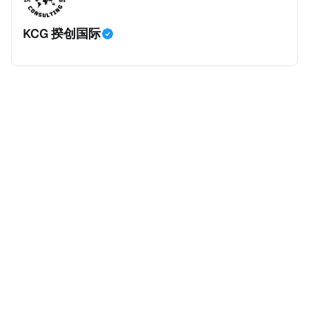
身份，包括在申请前连续居住11年，短暂缺席的少数例
KCG 揆创国际
外。由于印度不允许双重国籍，申请人必须放弃其原始
公民身份才能获得印度公民身份。 那么，印度的税务政
策有吸引力吗？我们来看看：