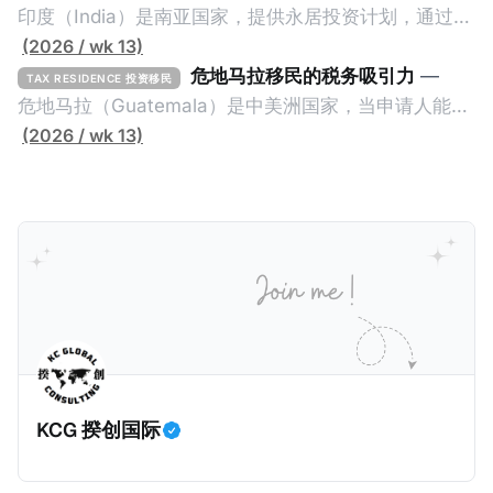
资50万欧元意大利股票； * 投资25万欧元于创新初创
印度（India）是南亚国家，提供永居投资计划，通过满
企业；或 * 向意大利公共利益项目捐赠100万欧元。 当
足特定的标准获得居留权。印度的永居投资计划要求申
(2026 / wk 13)
投资者在居留许可证有效期的两年内保持投资，则可以
请人透过外国直接投资（FDI）途径投资印度： * 申请
危地马拉移民的税务吸引力
—
TAX RESIDENCE 投资移民
在居留证到期日前至少60天申请续签3年。当投资者经
人必须在18个月内投资至少1亿卢比（约合773万人民
危地马拉（Guatemala）是中美洲国家，当申请人能够
过五年的实际居留（每年在意大利停留270天），申请
币）或36个月内投资至少2.5亿卢比（约合1933万人民
证明被动收入或养老金收入，那么可以申请永久居留计
(2026 / wk 13)
人可以申请永居。当投资者在意大利实际居住十年，就
币）； * 投资必须为每个财政年度至少20名印度人提供
划。每月被动或养老金收入要求相对较低，只需要为
可以申请加入意大利国籍。 那么，意大利的税务政策有
就业机会； * 申请人必须证明其与计划投资的行业相关
1250美元（折合约人民币9千），每位受抚养人的额外
吸引力吗？我们来看看：
的财务能力和专业知识； * 申请人必须在印度就业务注
增加300美元（折合约人民币2千）。 申请人提交材料
册公司，并提供公司注册证书和注册企业的介绍/支持信
包括：申请表、护照、无犯罪证明，以及最后一次进入
等证明文件；以及 * 申请人应积极参与管理业务运营，
危地马拉的证明，且材料必须公证并翻译成西班牙语。
并提供有关投资将如何为印度经济做出贡献的详细计
在危地马拉居住至少五年、具备流利西班牙语、对当地
划。 永居签证为10年，到期后可续签，家庭成员可同时
历史文化有认识，就可以入籍成为危地马拉公民。 那
申请。申请人在印度居住共12年后有资格申请印度公民
么，危地马拉的税务政策有吸引力吗？我们来看看：
身份，包括在申请前连续居住11年，短暂缺席的少数例
KCG 揆创国际
外。由于印度不允许双重国籍，申请人必须放弃其原始
公民身份才能获得印度公民身份。 那么，印度的税务政
策有吸引力吗？我们来看看：