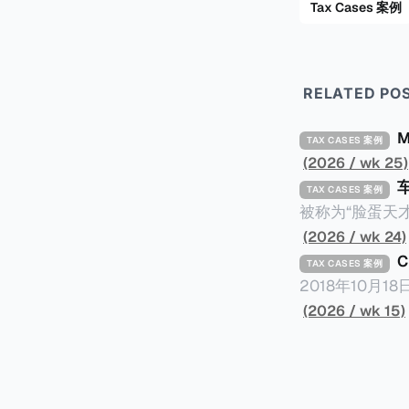
Tax Cases 案例
RELATED PO
TAX CASES 案例
(2026 / wk 25)
TAX CASES 案例
被称为“脸蛋天才
著称。但是，在
(2026 / wk 24)
币）通知，将其推向了
TAX CASES 案例
开表示“扛全责
2018年10月
上最高追缴税款
涉税金额超过150
(2026 / wk 15)
致多项高奢代言流
（《CumEx
《超能路人甲》正式上
破产。这一篇文章
网上信息，剖析
章，来给大家剖析《CumEx
信息不一定10
“带股息”或“含股息”。 一家上市公司宣告了股息，但在股权登