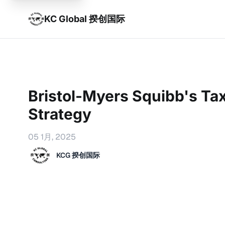
KC Global 揆创国际
Bristol-Myers Squibb's Ta
Strategy
05 1月, 2025
KCG 揆创国际