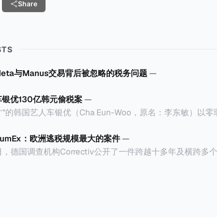
Share
STS
Meta与Manus交易背后被忽略的税务问题
—
车银优130亿韩元偷税案
—
”的韩国艺人车银优（Cha Eun-Woo，原名：李东敏）以
2026年1月，韩国国税厅的一纸追缴超过200亿韩元（折合约
涉嫌逃避缴纳所得税的舆论风口浪尖。 经过事情发展多月，最后他公
CumEx：欧洲逃税规模最大的案件
—
”，并补缴约130亿韩元（折合约5800万人民币）的税款，
18日，德国调查机构Correctiv公开了一件跨越十多年及横跨
的记录。虽然他已经公开承认错误，但这一风波已彻底重创
0亿欧元（折合人民币1.2万亿）。Correctiv称事件为《CumEx
产。不过，他不至于被“封杀”，2026年5月15日Netflix
 文件》），涉及超过百家金融机构，并引致了多家机构被起诉
线，车银优在剧中饰演主角之一李云情。 我们在这一篇文章将会基于
将会结合Correctiv、经合组织、amaBhungane等国际
整个事情的来龙去脉。 请注意，由于车银优的案例并无公开
 文件》的来龙去脉。 一、什么是CumEx Cum，简单来说就是
0%准确，我们已经尽量采纳多方信息，争取以最客观的角度
记日截止前未支付股息的期