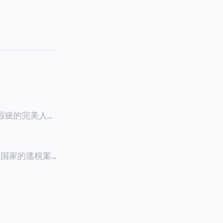
零瑕疵的完美人设
8900万人民
创下了韩国艺人史
多个国家的逃税案，
其公众形象，导
 Files》
的奇幻动作喜剧
，部分甚至因而
组织的报告及文
判决信息，网上
来推测整个事