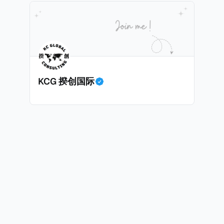
息”。比如，中国银行在2025年12月5日公告派股息每10股1
tagio工作人员挖掘，经理人公司经过多次与他和父母的游说
月10日为最后的股权登记日（也就是最后一天可以享受该股息的
年初次在电影《噗通噗通我的人生》亮相以
关股息），那么2025年12月5日至12月10日期间的中国银
上述中国银行例子为例，
年12月11日（也就是上述2025年12月10日之后的
KCG 揆创国际