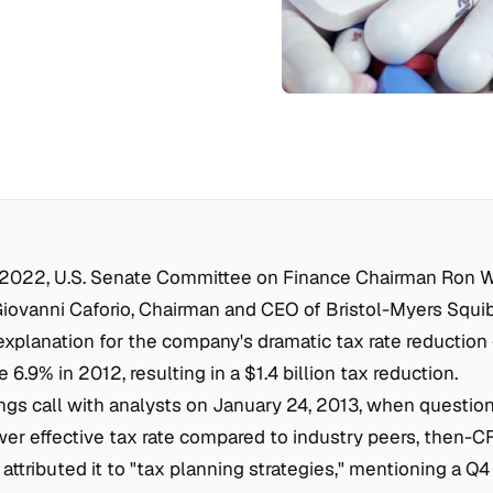
 2022, U.S. Senate Committee on Finance Chairman Ron 
Giovanni Caforio, Chairman and CEO of Bristol-Myers Squi
planation for the company's dramatic tax rate reduction 
 6.9% in 2012, resulting in a $1.4 billion tax reduction.
ngs call with analysts on January 24, 2013, when questio
ower effective tax rate compared to industry peers, then-
y attributed it to "tax planning strategies," mentioning a Q