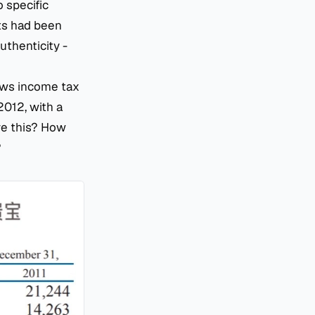
 specific
nts had been
uthenticity -
ows income tax
2012, with a
eve this? How
?