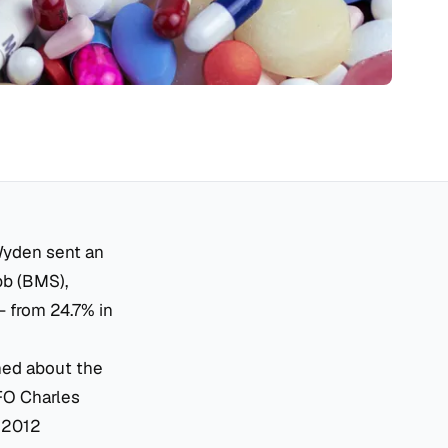
Wyden sent an
bb (BMS),
- from 24.7% in
ned about the
CFO Charles
4 2012