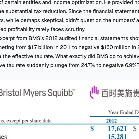
of certain entities and income optimization. He provided no
he substantial tax reduction. Since the financial stateme
ts, while perhaps skeptical, didn't question the numbers' a
ed profitability rarely faces scrutiny.
excerpt from BMS's 2012 audited financial statements sh
ing from $1.7 billion in 2011 to negative $160 million in 
n the effective tax rate. What exactly did BMS do to achi
tive tax rate suddenly plunge from 24.7% to negative 6.9%