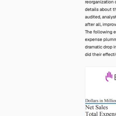
reorganization 
details about t
audited, analys
after all, improv
The following 
expense plummet
dramatic drop i
did their effec