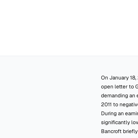
On January 18,
open letter to 
demanding an ex
2011 to negative
During an earni
significantly l
Bancroft briefl