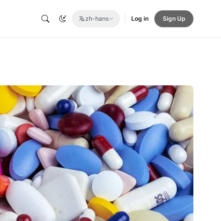
zh-hans
Log in
Sign Up