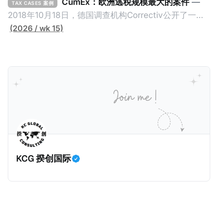
2026年1月，韩国国税厅的一纸追缴超过200亿韩元
CumEx：欧洲逃税规模最大的案件
—
TAX CASES 案例
（折合约8900万人民币）通知，将其推向了涉嫌逃避
2018年10月18日，德国调查机构Correctiv公开了一件
缴纳所得税的舆论风口浪尖。 经过事情发展多月，最后
跨越十多年及横跨多个国家的逃税案，涉税金额超过
(2026 / wk 15)
他公开表示“扛全责”，并补缴约130亿韩元（折合约
1500亿欧元（折合人民币1.2万亿）。Correctiv称事件
5800万人民币）的税款，创下了韩国艺人史上最高追
为《CumEx Files》（《CumEx 文件》），涉及超过百
缴税款的记录。虽然他已经公开承认错误，但这一风波
家金融机构，并引致了多家机构被起诉，部分甚至因而
已彻底重创其公众形象，导致多项高奢代言流产。不
破产。这一篇文章将会结合Correctiv、经合组织、
过，他不至于被“封杀”，2026年5月15日Netflix的奇幻
amaBhungane等国际组织的报告及文章，来给大家剖
动作喜剧《超能路人甲》正式上线，车银优在剧中饰演
析《CumEx 文件》的来龙去脉。 一、什么是CumEx
主角之一李云情。 我们在这一篇文章将会基于网上信
Cum，简单来说就是“带股息”或“含股息”。 一家上市公
息，剖析整个事情的来龙去脉。 请注意，由于车银优的
司宣告了股息，但在股权登记日截止前未支付股息的期
案例并无公开判决信息，网上信息不一定100%准确，
间，就属于“带股息”。比如，中国银行在2025年12月5
KCG 揆创国际
我们已经尽量采纳多方信息，争取以最客观的角度来推
日公告派股息每10股1.094元，而2025年12月10日为最
测整个事件。 一、经理人公司涉税调查而被发现 车银
后的股权登记日（也就是最后一天可以享受该股息的持
优在中学三年级第一学期举办的庆典上，获得经理人公
股，晚一天持有就无法享受相关股息），那么2025年12
司Fantagio工作人员挖掘，经理人公司经过多次与他和
月5日至12月10日期间的中国银行股票就是属于“带股息”
父母的游说后，成功进行试镜。自2014年初次在电影
（Cum）。 Ex，简单来说就是“除股息”或“不带股息”。