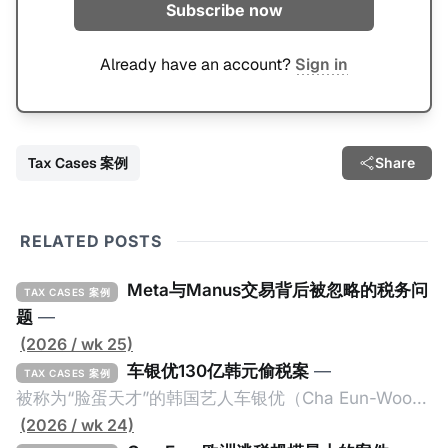
Subscribe now
Already have an account?
Sign in
Tax Cases 案例
Share
RELATED POSTS
Meta与Manus交易背后被忽略的税务问
TAX CASES 案例
题
—
(2026 / wk 25)
车银优130亿韩元偷税案
—
TAX CASES 案例
被称为“脸蛋天才”的韩国艺人车银优（Cha Eun-Woo，
原名：李东敏）以零瑕疵的完美人设著称。但是，在
(2026 / wk 24)