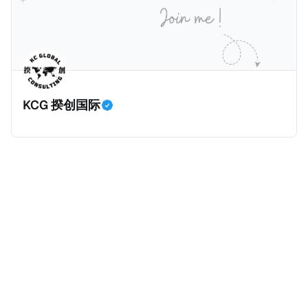
等证明文件；以及 * 申请人应积极参与管理业务运营，
危地马拉的证明，且材料必须公证并翻译成西班牙语。
并提供有关投资将如何为印度经济做出贡献的详细计
在危地马拉居住至少五年、具备流利西班牙语、对当地
划。 永居签证为10年，到期后可续签，家庭成员可同时
历史文化有认识，就可以入籍成为危地马拉公民。 那
申请。申请人在印度居住共12年后有资格申请印度公民
么，危地马拉的税务政策有吸引力吗？我们来看看：
身份，包括在申请前连续居住11年，短暂缺席的少数例
KCG 揆创国际
外。由于印度不允许双重国籍，申请人必须放弃其原始
公民身份才能获得印度公民身份。 那么，印度的税务政
策有吸引力吗？我们来看看：