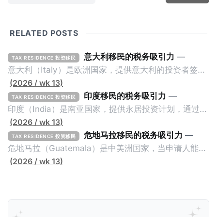
RELATED POSTS
意大利移民的税务吸引力
—
TAX RESIDENCE 投资移民
意大利（Italy）是欧洲国家，提供意大利的投资者签证
计划。申请人必须满足至少以下一项标准才能获得两年
(2026 / wk 13)
投资者签证： * 投资200万欧元意大利政府债券； * 投
印度移民的税务吸引力
—
TAX RESIDENCE 投资移民
资50万欧元意大利股票； * 投资25万欧元于创新初创
印度（India）是南亚国家，提供永居投资计划，通过满
企业；或 * 向意大利公共利益项目捐赠100万欧元。 当
足特定的标准获得居留权。印度的永居投资计划要求申
(2026 / wk 13)
投资者在居留许可证有效期的两年内保持投资，则可以
请人透过外国直接投资（FDI）途径投资印度： * 申请
危地马拉移民的税务吸引力
—
TAX RESIDENCE 投资移民
在居留证到期日前至少60天申请续签3年。当投资者经
人必须在18个月内投资至少1亿卢比（约合773万人民
危地马拉（Guatemala）是中美洲国家，当申请人能够
过五年的实际居留（每年在意大利停留270天），申请
币）或36个月内投资至少2.5亿卢比（约合1933万人民
证明被动收入或养老金收入，那么可以申请永久居留计
(2026 / wk 13)
人可以申请永居。当投资者在意大利实际居住十年，就
币）； * 投资必须为每个财政年度至少20名印度人提供
划。每月被动或养老金收入要求相对较低，只需要为
可以申请加入意大利国籍。 那么，意大利的税务政策有
就业机会； * 申请人必须证明其与计划投资的行业相关
1250美元（折合约人民币9千），每位受抚养人的额外
吸引力吗？我们来看看：
的财务能力和专业知识； * 申请人必须在印度就业务注
增加300美元（折合约人民币2千）。 申请人提交材料
册公司，并提供公司注册证书和注册企业的介绍/支持信
包括：申请表、护照、无犯罪证明，以及最后一次进入