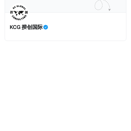
主角之一李云情。 我们在这一篇文章将会基于网上信
Cum，简单来说就是“带股息”或“含股息”。 一家上市公
息，剖析整个事情的来龙去脉。 请注意，由于车银优的
司宣告了股息，但在股权登记日截止前未支付股息的期
案例并无公开判决信息，网上信息不一定100%准确，
间，就属于“带股息”。比如，中国银行在2025年12月5
KCG 揆创国际
我们已经尽量采纳多方信息，争取以最客观的角度来推
日公告派股息每10股1.094元，而2025年12月10日为最
测整个事件。 一、经理人公司涉税调查而被发现 车银
后的股权登记日（也就是最后一天可以享受该股息的持
优在中学三年级第一学期举办的庆典上，获得经理人公
股，晚一天持有就无法享受相关股息），那么2025年12
司Fantagio工作人员挖掘，经理人公司经过多次与他和
月5日至12月10日期间的中国银行股票就是属于“带股息”
父母的游说后，成功进行试镜。自2014年初次在电影
（Cum）。 Ex，简单来说就是“除股息”或“不带股息”。
《噗通噗通我的人生》亮相以
以上述中国银行例子为例，该银行在2025年12月11日
（也就是上述2025年12月10日之后的