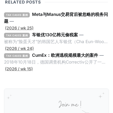
RELATED POSTS
Meta与Manus交易背后被忽略的税务问
TAX CASES 案例
题
—
(2026 / wk 25)
车银优130亿韩元偷税案
—
TAX CASES 案例
被称为“脸蛋天才”的韩国艺人车银优（Cha Eun-Woo，
原名：李东敏）以零瑕疵的完美人设著称。但是，在
(2026 / wk 24)
2026年1月，韩国国税厅的一纸追缴超过200亿韩元
CumEx：欧洲逃税规模最大的案件
—
TAX CASES 案例
（折合约8900万人民币）通知，将其推向了涉嫌逃避
2018年10月18日，德国调查机构Correctiv公开了一件
缴纳所得税的舆论风口浪尖。 经过事情发展多月，最后
跨越十多年及横跨多个国家的逃税案，涉税金额超过
(2026 / wk 15)
他公开表示“扛全责”，并补缴约130亿韩元（折合约
1500亿欧元（折合人民币1.2万亿）。Correctiv称事件
5800万人民币）的税款，创下了韩国艺人史上最高追
为《CumEx Files》（《CumEx 文件》），涉及超过百
缴税款的记录。虽然他已经公开承认错误，但这一风波
家金融机构，并引致了多家机构被起诉，部分甚至因而
已彻底重创其公众形象，导致多项高奢代言流产。不
破产。这一篇文章将会结合Correctiv、经合组织、
过，他不至于被“封杀”，2026年5月15日Netflix的奇幻
amaBhungane等国际组织的报告及文章，来给大家剖
动作喜剧《超能路人甲》正式上线，车银优在剧中饰演
析《CumEx 文件》的来龙去脉。 一、什么是CumEx