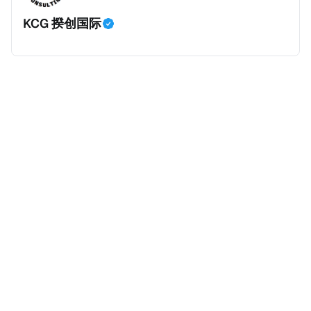
身份，包括在申请前连续居住11年，短暂缺席的少数例
KCG 揆创国际
外。由于印度不允许双重国籍，申请人必须放弃其原始
公民身份才能获得印度公民身份。 那么，印度的税务政
策有吸引力吗？我们来看看：