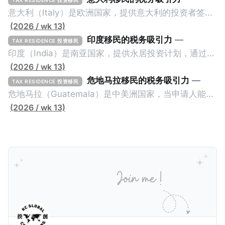
意大利（Italy）是欧洲国家，提供意大利的投资者签证
计划。申请人必须满足至少以下一项标准才能获得两年
(2026 / wk 13)
投资者签证： * 投资200万欧元意大利政府债券； * 投
印度移民的税务吸引力
—
TAX RESIDENCE 投资移民
资50万欧元意大利股票； * 投资25万欧元于创新初创
印度（India）是南亚国家，提供永居投资计划，通过满
企业；或 * 向意大利公共利益项目捐赠100万欧元。 当
足特定的标准获得居留权。印度的永居投资计划要求申
(2026 / wk 13)
投资者在居留许可证有效期的两年内保持投资，则可以
请人透过外国直接投资（FDI）途径投资印度： * 申请
危地马拉移民的税务吸引力
—
TAX RESIDENCE 投资移民
在居留证到期日前至少60天申请续签3年。当投资者经
人必须在18个月内投资至少1亿卢比（约合773万人民
危地马拉（Guatemala）是中美洲国家，当申请人能够
过五年的实际居留（每年在意大利停留270天），申请
币）或36个月内投资至少2.5亿卢比（约合1933万人民
证明被动收入或养老金收入，那么可以申请永久居留计
(2026 / wk 13)
人可以申请永居。当投资者在意大利实际居住十年，就
币）； * 投资必须为每个财政年度至少20名印度人提供
划。每月被动或养老金收入要求相对较低，只需要为
可以申请加入意大利国籍。 那么，意大利的税务政策有
就业机会； * 申请人必须证明其与计划投资的行业相关
1250美元（折合约人民币9千），每位受抚养人的额外
吸引力吗？我们来看看：
的财务能力和专业知识； * 申请人必须在印度就业务注
增加300美元（折合约人民币2千）。 申请人提交材料
册公司，并提供公司注册证书和注册企业的介绍/支持信
包括：申请表、护照、无犯罪证明，以及最后一次进入
等证明文件；以及 * 申请人应积极参与管理业务运营，
危地马拉的证明，且材料必须公证并翻译成西班牙语。
并提供有关投资将如何为印度经济做出贡献的详细计
在危地马拉居住至少五年、具备流利西班牙语、对当地
划。 永居签证为10年，到期后可续签，家庭成员可同时
历史文化有认识，就可以入籍成为危地马拉公民。 那
申请。申请人在印度居住共12年后有资格申请印度公民
么，危地马拉的税务政策有吸引力吗？我们来看看：