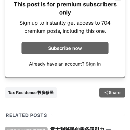
This post is for premium subscribers
only
Sign up to instantly get access to 704
premium posts, including this one.
Subscribe now
Already have an account?
Sign in
Tax Residence 投资移民
Share
RELATED POSTS
意大利移民的税务吸引力
—
TAX RESIDENCE 投资移民