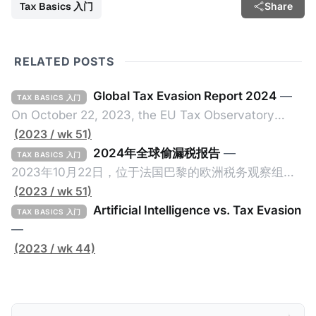
Tax Basics 入门
Share
RELATED POSTS
Global Tax Evasion Report 2024
—
TAX BASICS 入门
On October 22, 2023, the EU Tax Observatory
(referred to as the "Observatory" in this article),
(2023 / wk 51)
headquartered in Paris, France, released its 91-
2024年全球偷漏税报告
—
TAX BASICS 入门
page Global Tax Evasion Report 2024 (referred to
2023年10月22日，位于法国巴黎的欧洲税务观察组织
as the "Report" in this article). This comprehensive
（EU Tax Observatory，本文简称组织）发布了一共
(2023 / wk 51)
report, crafted by over 100 researchers, provides
91页的《Global Tax Evasion Report 2024》（2024
Artificial Intelligence vs. Tax Evasion
TAX BASICS 入门
年全球偷漏税报告，本文简称报告）。这份报告由超过
—
100位研究人员精心打造，含金量高，对过去10年来全
(2023 / wk 44)
球对防止高净值人士及跨国企业的偷漏税行动进行总
结，分析了当中的成功及失败的地方，以及针对研究结
果提出未来的全球反避税方案。我们在这个系列文章中