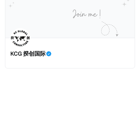
将为大家解读这一份报告，有兴趣阅读原文的粉丝们请
点击上述链接以下载报告原文。 请注意，这份报告提到
的偷漏税是从税务的公平性角度来看偷漏税：富人大企
业应该承担较大的税费。换言之，即便富人大企业所在
的避税行为是合法的，在这份报告也会视为偷漏税。 这
一份报告主要分为七个部分，包括： * 内容摘要总结了
KCG 揆创国际
六项全球偷漏税及国际税务竞争的新发现，以及提出防
止全球偷漏税； * 报告介绍：提出报告的目标、欧洲税
务观察组织目标、报告的研究方法、报告的架构及目
标； * 第一章：全球离岸偷漏税趋势分析。全球离岸金
融财富的演变、评估全球自动信息交换的影响、以及日
益重