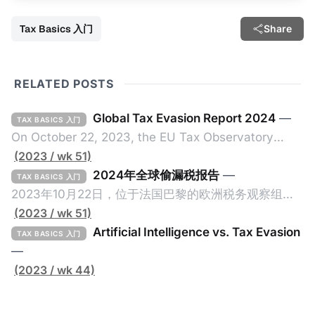
Tax Basics 入门
Share
RELATED POSTS
Global Tax Evasion Report 2024
—
TAX BASICS 入门
On October 22, 2023, the EU Tax Observatory
(referred to as the "Observatory" in this article),
(2023 / wk 51)
headquartered in Paris, France, released its 91-
2024年全球偷漏税报告
—
TAX BASICS 入门
page Global Tax Evasion Report 2024 (referred to
2023年10月22日，位于法国巴黎的欧洲税务观察组织
as the "Report" in this article). This comprehensive
（EU Tax Observatory，本文简称组织）发布了一共
(2023 / wk 51)
report, crafted by over 100 researchers, provides
91页的《Global Tax Evasion Report 2024》（2024
Artificial Intelligence vs. Tax Evasion
TAX BASICS 入门
年全球偷漏税报告，本文简称报告）。这份报告由超过
—
100位研究人员精心打造，含金量高，对过去10年来全
(2023 / wk 44)
球对防止高净值人士及跨国企业的偷漏税行动进行总
结，分析了当中的成功及失败的地方，以及针对研究结