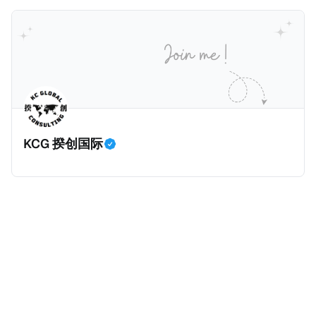
果提出未来的全球反避税方案。我们在这个系列文章中
将为大家解读这一份报告，有兴趣阅读原文的粉丝们请
点击上述链接以下载报告原文。 请注意，这份报告提到
的偷漏税是从税务的公平性角度来看偷漏税：富人大企
业应该承担较大的税费。换言之，即便富人大企业所在
的避税行为是合法的，在这份报告也会视为偷漏税。 这
一份报告主要分为七个部分，包括： * 内容摘要总结了
KCG 揆创国际
六项全球偷漏税及国际税务竞争的新发现，以及提出防
止全球偷漏税； * 报告介绍：提出报告的目标、欧洲税
务观察组织目标、报告的研究方法、报告的架构及目
标； * 第一章：全球离岸偷漏税趋势分析。全球离岸金
融财富的演变、评估全球自动信息交换的影响、以及日
益重