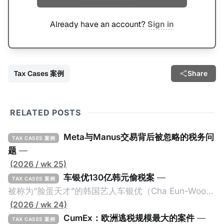
Already have an account?
Sign in
Tax Cases 案例
Share
RELATED POSTS
Meta与Manus交易背后被忽略的税务问
TAX CASES 案例
题
—
(2026 / wk 25)
车银优130亿韩元偷税案
—
TAX CASES 案例
被称为“脸蛋天才”的韩国艺人车银优（Cha Eun-Woo，
原名：李东敏）以零瑕疵的完美人设著称。但是，在
(2026 / wk 24)
2026年1月，韩国国税厅的一纸追缴超过200亿韩元
CumEx：欧洲逃税规模最大的案件
—
TAX CASES 案例