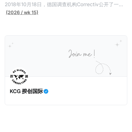
（折合约8900万人民币）通知，将其推向了涉嫌逃避
2018年10月18日，德国调查机构Correctiv公开了一件
缴纳所得税的舆论风口浪尖。 经过事情发展多月，最后
跨越十多年及横跨多个国家的逃税案，涉税金额超过
(2026 / wk 15)
他公开表示“扛全责”，并补缴约130亿韩元（折合约
1500亿欧元（折合人民币1.2万亿）。Correctiv称事件
5800万人民币）的税款，创下了韩国艺人史上最高追
为《CumEx Files》（《CumEx 文件》），涉及超过百
缴税款的记录。虽然他已经公开承认错误，但这一风波
家金融机构，并引致了多家机构被起诉，部分甚至因而
已彻底重创其公众形象，导致多项高奢代言流产。不
破产。这一篇文章将会结合Correctiv、经合组织、
过，他不至于被“封杀”，2026年5月15日Netflix的奇幻
amaBhungane等国际组织的报告及文章，来给大家剖
动作喜剧《超能路人甲》正式上线，车银优在剧中饰演
析《CumEx 文件》的来龙去脉。 一、什么是CumEx
主角之一李云情。 我们在这一篇文章将会基于网上信
Cum，简单来说就是“带股息”或“含股息”。 一家上市公
息，剖析整个事情的来龙去脉。 请注意，由于车银优的
司宣告了股息，但在股权登记日截止前未支付股息的期
案例并无公开判决信息，网上信息不一定100%准确，
间，就属于“带股息”。比如，中国银行在2025年12月5
KCG 揆创国际
我们已经尽量采纳多方信息，争取以最客观的角度来推
日公告派股息每10股1.094元，而2025年12月10日为最
测整个事件。 一、经理人公司涉税调查而被发现 车银
后的股权登记日（也就是最后一天可以享受该股息的持
优在中学三年级第一学期举办的庆典上，获得经理人公
股，晚一天持有就无法享受相关股息），那么2025年12
司Fantagio工作人员挖掘，经理人公司经过多次与他和
月5日至12月10日期间的中国银行股票就是属于“带股息”
父母的游说后，成功进行试镜。自2014年初次在电影
（Cum）。 Ex，简单来说就是“除股息”或“不带股息”。
《噗通噗通我的人生》亮相以
以上述中国银行例子为例，该银行在2025年12月11日