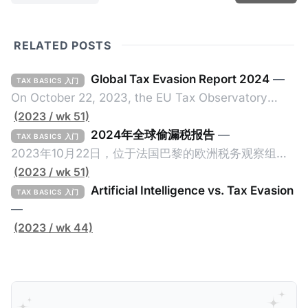
RELATED POSTS
Global Tax Evasion Report 2024
—
TAX BASICS 入门
On October 22, 2023, the EU Tax Observatory
(referred to as the "Observatory" in this article),
(2023 / wk 51)
headquartered in Paris, France, released its 91-
2024年全球偷漏税报告
—
TAX BASICS 入门
page Global Tax Evasion Report 2024 (referred to
2023年10月22日，位于法国巴黎的欧洲税务观察组织
as the "Report" in this article). This comprehensive
（EU Tax Observatory，本文简称组织）发布了一共
(2023 / wk 51)
report, crafted by over 100 researchers, provides
91页的《Global Tax Evasion Report 2024》（2024
Artificial Intelligence vs. Tax Evasion
TAX BASICS 入门
年全球偷漏税报告，本文简称报告）。这份报告由超过
—
100位研究人员精心打造，含金量高，对过去10年来全
(2023 / wk 44)
球对防止高净值人士及跨国企业的偷漏税行动进行总
结，分析了当中的成功及失败的地方，以及针对研究结
果提出未来的全球反避税方案。我们在这个系列文章中
将为大家解读这一份报告，有兴趣阅读原文的粉丝们请