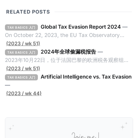
RELATED POSTS
Global Tax Evasion Report 2024
—
TAX BASICS 入门
On October 22, 2023, the EU Tax Observatory
(referred to as the "Observatory" in this article),
(2023 / wk 51)
headquartered in Paris, France, released its 91-
2024年全球偷漏税报告
—
TAX BASICS 入门
page Global Tax Evasion Report 2024 (referred to
2023年10月22日，位于法国巴黎的欧洲税务观察组织
as the "Report" in this article). This comprehensive
（EU Tax Observatory，本文简称组织）发布了一共
(2023 / wk 51)
report, crafted by over 100 researchers, provides
91页的《Global Tax Evasion Report 2024》（2024
Artificial Intelligence vs. Tax Evasion
TAX BASICS 入门
年全球偷漏税报告，本文简称报告）。这份报告由超过
—
100位研究人员精心打造，含金量高，对过去10年来全
(2023 / wk 44)
球对防止高净值人士及跨国企业的偷漏税行动进行总
结，分析了当中的成功及失败的地方，以及针对研究结
果提出未来的全球反避税方案。我们在这个系列文章中
将为大家解读这一份报告，有兴趣阅读原文的粉丝们请
点击上述链接以下载报告原文。 请注意，这份报告提到