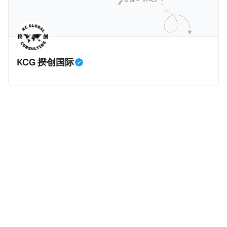
的偷漏税是从税务的公平性角度来看偷漏税：富人大企
业应该承担较大的税费。换言之，即便富人大企业所在
的避税行为是合法的，在这份报告也会视为偷漏税。 这
一份报告主要分为七个部分，包括： * 内容摘要总结了
KCG 揆创国际
六项全球偷漏税及国际税务竞争的新发现，以及提出防
止全球偷漏税； * 报告介绍：提出报告的目标、欧洲税
务观察组织目标、报告的研究方法、报告的架构及目
标； * 第一章：全球离岸偷漏税趋势分析。全球离岸金
融财富的演变、评估全球自动信息交换的影响、以及日
益重