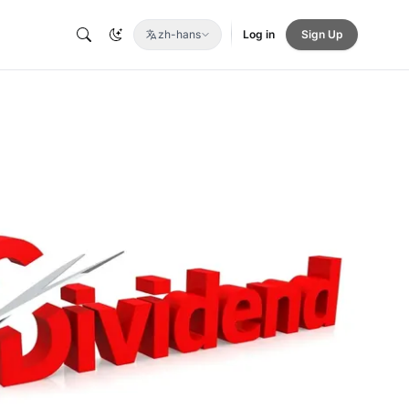
zh-hans
Log in
Sign Up