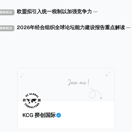
x Implementation Toolkit），为各国税务机关和政策制
税规则协调一致、高效落地。 《工具包》的主要内容总结如下：
欧盟拟引入统一税制以加强竞争力
—
X 国际税法
营的每个司法管辖区支付
低税款。《工具包》主要目标是协助税务机关建立稳健且高效
2026年经合组织全球论坛能力建设报告重点解读
—
X 国际税法
践，并减少纳税人与征管机构的合规负担。
KCG 揆创国际