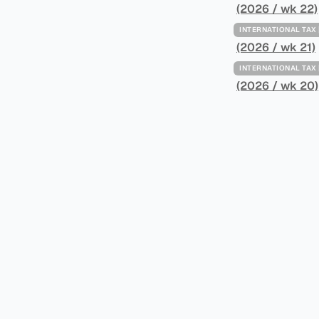
Minimum Ta
(2026 / wk 22)
路线图，以确保全球最低
INTERNATIONAL TA
一、 核心目标与背景 全球最低税规则旨在确保大型跨国企业在其运
(2026 / wk 21)
至少15%的最
INTERNATIONAL TA
架，识别最佳实
(2026 / wk 20)