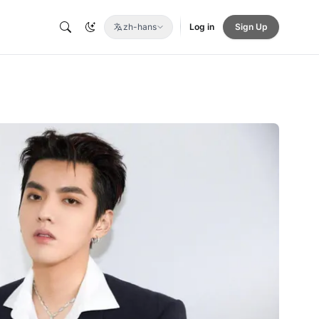
zh-hans
Log in
Sign Up