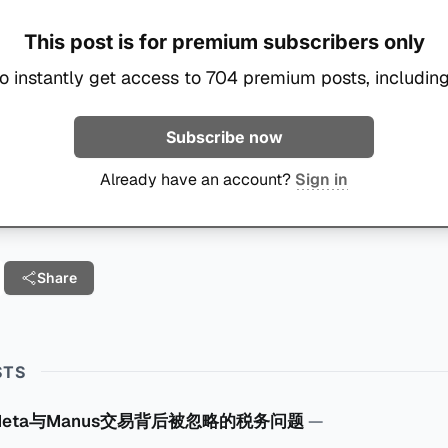
This post is for premium subscribers only
o instantly get access to 704 premium posts, including
Subscribe now
Already have an account?
Sign in
Share
STS
Meta与Manus交易背后被忽略的税务问题
—