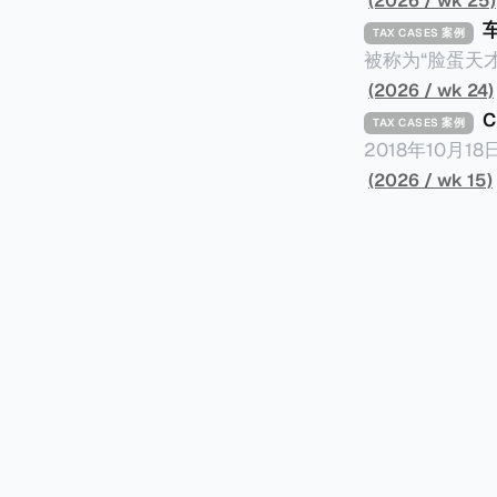
(2026 / wk 25)
TAX CASES 案例
被称为“脸蛋天才
著称。但是，在
(2026 / wk 24)
币）通知，将其推向了
TAX CASES 案例
开表示“扛全责
2018年10月
上最高追缴税款
涉税金额超过150
(2026 / wk 15)
致多项高奢代言流
（《CumEx
《超能路人甲》正式上
破产。这一篇文章
网上信息，剖析
章，来给大家剖析《CumEx
信息不一定10
“带股息”或“含股息”。 一家上市公司宣告了股息，但在股权登
件。 一、经理人公司涉税调查而被发现 车银优在中学三年级第一学期举办的庆典上，获得经
间，就属于“带股
理人公司Fan
2025年12
镜。自2014
有就无法享受相
“带股息”（Cum）。 Ex，简单来说就是“除股息”或“不带股息”。 以
该银行在2025