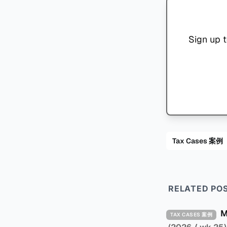
Sign up t
Tax Cases 案例
RELATED PO
TAX CASES 案例