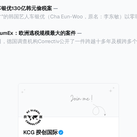
车银优130亿韩元偷税案
—
”的韩国艺人车银优（Cha Eun-Woo，原名：李东敏）以
2026年1月，韩国国税厅的一纸追缴超过200亿韩元（折合约
涉嫌逃避缴纳所得税的舆论风口浪尖。 经过事情发展多月，最后他公
CumEx：欧洲逃税规模最大的案件
—
”，并补缴约130亿韩元（折合约5800万人民币）的税款，
18日，德国调查机构Correctiv公开了一件跨越十多年及横跨
的记录。虽然他已经公开承认错误，但这一风波已彻底重创
0亿欧元（折合人民币1.2万亿）。Correctiv称事件为《CumEx
产。不过，他不至于被“封杀”，2026年5月15日Netflix
 文件》），涉及超过百家金融机构，并引致了多家机构被起诉
线，车银优在剧中饰演主角之一李云情。 我们在这一篇文章将会基于
将会结合Correctiv、经合组织、amaBhungane等国际
整个事情的来龙去脉。 请注意，由于车银优的案例并无公开
 文件》的来龙去脉。 一、什么是CumEx Cum，简单来说就是
0%准确，我们已经尽量采纳多方信息，争取以最客观的角度
记日截止前未支付股息的期
息”。比如，中国银行在2025年12月5日公告派股息每10股1
tagio工作人员挖掘，经理人公司经过多次与他和父母的游说
月10日为最后的股权登记日（也就是最后一天可以享受该股息的
年初次在电影《噗通噗通我的人生》亮相以
关股息），那么2025年12月5日至12月10日期间的中国银
上述中国银行例子为例，
年12月11日（也就是上述2025年12月10日之后的
KCG 揆创国际