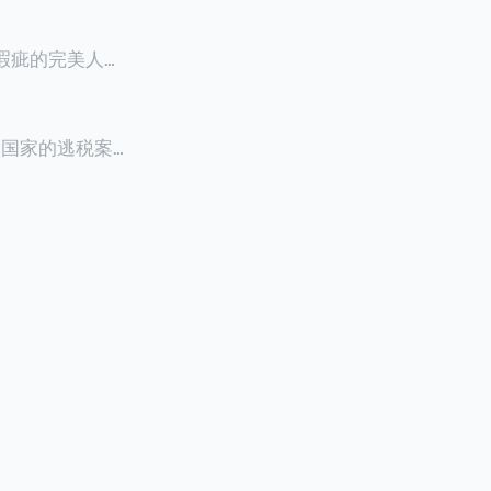
零瑕疵的完美人设
8900万人民
创下了韩国艺人史
多个国家的逃税案，
其公众形象，导
 Files》
的奇幻动作喜剧
，部分甚至因而
组织的报告及文
判决信息，网上
来推测整个事
.094元，而
后，成功进行试
持股，晚一天持
行股票就是属于