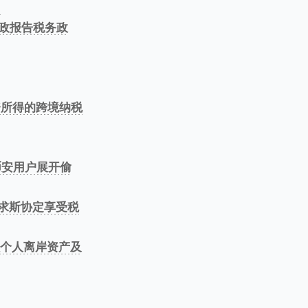
）
25年施政报告税务政
g（香港工资所得的跨境纳税
400名币安用户展开偷
者以毛里求斯协定享受税
e（印度加强个人离岸资产及