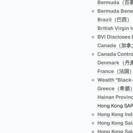
Bermuda（百
Bermuda Ben
Brazil（巴西）
British Vir
BVI Disclo
Canada（加
Canada Cont
Denmark（丹
France（法国
Wealth “Bl
Greece（希腊
Hainan Prov
Hong Kong 
Hong Kong I
Hong Kong S
Hong Kong S