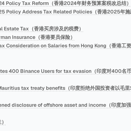
2024 Policy Tax Reform（香港2024年财务预算案税改总结
025 Policy Address Tax Related Policies（香港20
Real Estate Tax（香港买房涉及的税费）
Keyman Insurance（香港要员保险）
l Tax Consideration on Salaries from Hong Kon
tigates 400 Binance Users for tax evasion（印度对
ed Mauritius tax treaty benefits（印度拒绝外国投资
thened disclosure of offshore asset and incom
兰）