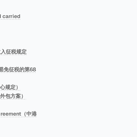
d carried
明外地收入征税规定
源收入豁免征税的第68
税的心规定）
低成本外包方案）
 Agreement（中港