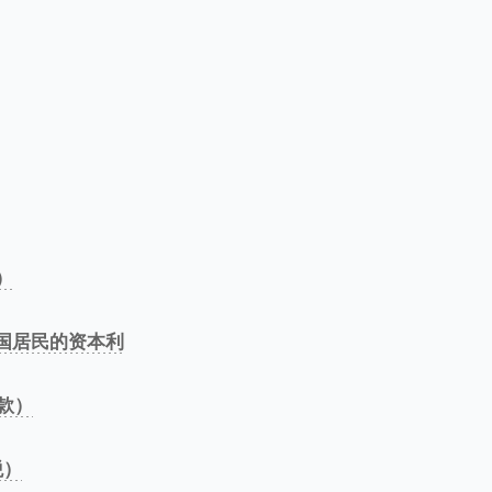
革）
澳洲改革外国居民的资本利
税款）
税）