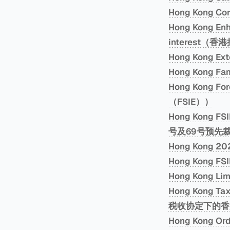
Hong Kong C
Hong Kong Enha
interest
Hong Kong 
Hong Kong F
Hong Kong F
（FSIE））
Hong Kong F
号及69号预先
Hong Kong
Hong Kong 
Hong Kong L
Hong Kong Ta
税收协定下的香
Hong Kong O