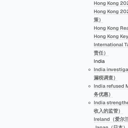
Hong Kong 
Hong Kong 2
策）
Hong Kong 
Hong Kong 
Internationa
责任）
India
India inves
漏税调查）
India refus
务优惠）
India streng
收入的监管）
Ireland（爱尔
Japan（日本）