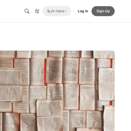
zh-hans
Log in
Sign Up