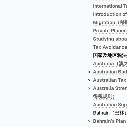
Internationa
Introduction
Migration（
Private Pla
Studying ab
Tax Avoidan
国家及地区税法
Australia（
Australian 
Australian
Australia S
得税规则）
Australian 
Bahrain（巴林
Bahrain’s P