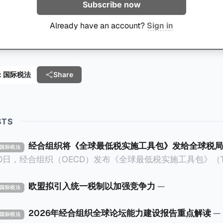
Subscribe now
Already have an account?
Sign in
 Tax 国际税法
Share
STS
经合组织将《全球最低税实施工具包》发给全球税局
X 国际税法
30日，经合组织（OECD）发布《全球最低税实施工具包》（The 
x Implementation Toolkit），为各国税务机关和政策制
税规则协调一致、高效落地。 《工具包》的主要内容总结如下：
欧盟拟引入统一税制以加强竞争力
—
X 国际税法
营的每个司法管辖区支付
低税款。《工具包》主要目标是协助税务机关建立稳健且高效
2026年经合组织全球论坛能力建设报告重点解读
—
X 国际税法