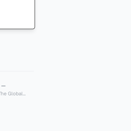
—
Global
定者提供一套可操作的
的国内合规框