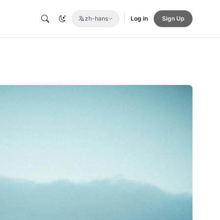
zh-hans
Log in
Sign Up