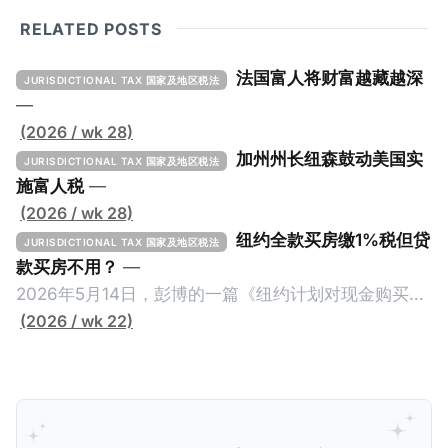
RELATED POSTS
法国富人将财富越藏越深
JURISDICTIONAL TAX 国家及地区税法
—
(2026 / wk 28)
加州州长纽森鼓动美国实
JURISDICTIONAL TAX 国家及地区税法
施富人税
—
(2026 / wk 28)
纽约全款买房缴1%税但贷
JURISDICTIONAL TAX 国家及地区税法
款买房不用？
—
2026年5月14日，彭博的一篇《纽约计划对现金购买的
100万美元以上房产征税》（New York Plans Tax on
(2026 / wk 22)
Homes over $1 Million Purchased With Cash ），报
道了美国纽约州议员正计划对纽约市售价至少100万美
元且全款购房征收新税，而且未来扩展至纽约州所有售
价超过100万美元的现金购房，包括郊区和北部地区的