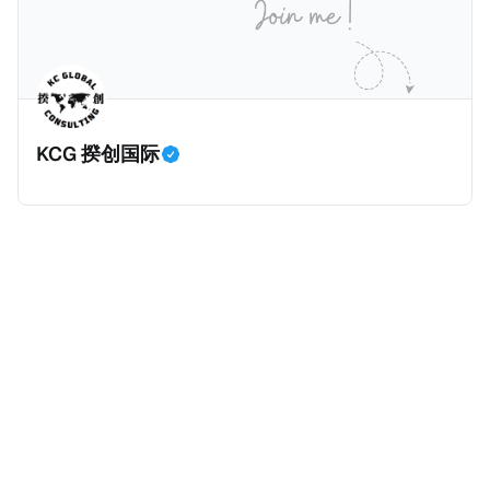
房产。新税将为购房价格的1%，由买方支付。纽约市的
这项税收预计就能筹集1.6亿美元，用于填补该市的预算
缺口。 根据非营利组织纽约市社区中心汇编的数据，
2025年上半年纽约市近1.8万笔交易中，全款交易占了
60%以上。报告发现，在曼哈顿，2025年1月至6月期
KCG 揆创国际
间，超过300万美元的房产交易中，90%都是全款交易
（在纽约买房的人真的好有钱）。买房者选择全款买房
有两个原因： * 对于纽约市竞争异常激烈的房地产市场
中的卖家来说，全现金交易也是一个颇具吸引力的选
择：它比处理有时耗时漫长的抵押贷款审批流程更快，
而且交易失败的可能性也更低（这方面中国房产卖家也
肯定理解）；以及 * 抵押贷款成本高昂。