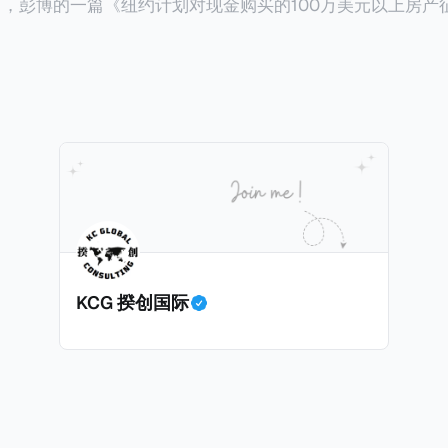
14日，彭博的一篇《纽约计划对现金购买的100万美元以上房产
ax on Homes over $1 Million Purchased With Cash
市售价至少100万美元且全款购房征收新税，而且未来扩展
美元的现金购房，包括郊区和北部地区的房产。新税将为购房价
这项税收预计就能筹集1.6亿美元，用于填补该市的预算缺口。 根据
中心汇编的数据，2025年上半年纽约市近1.8万笔交易中，
告发现，在曼哈顿，2025年1月至6月期间，超过300万美元
交易（在纽约买房的人真的好有钱）。买房者选择全款买房有两个原
常激烈的房地产市场中的卖家来说，全现金交易也是一个颇
时耗时漫长的抵押贷款审批流程更快，而且交易失败的可能
面中国房产卖家也肯定理解）；以及 * 抵押贷款成本高昂。
KCG 揆创国际