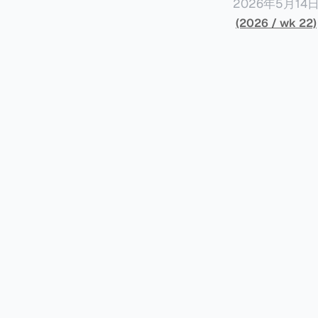
2026年5月
York Plans T
(2026 / wk 22)
员正计划对纽约
价超过100万
方支付。纽约市的
组织纽约市社区
60%以上。报
90%都是全款
于纽约市竞争异
择：它比处理有