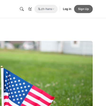
zh-hans
Log in
Sign Up