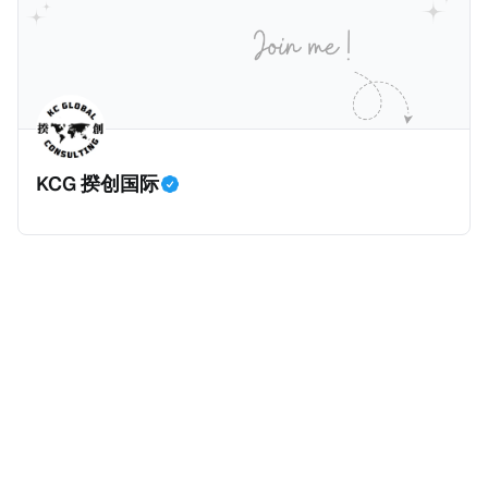
价超过100万美元的现金购房，包括郊区和北部地区的
房产。新税将为购房价格的1%，由买方支付。纽约市的
这项税收预计就能筹集1.6亿美元，用于填补该市的预算
缺口。 根据非营利组织纽约市社区中心汇编的数据，
2025年上半年纽约市近1.8万笔交易中，全款交易占了
60%以上。报告发现，在曼哈顿，2025年1月至6月期
KCG 揆创国际
间，超过300万美元的房产交易中，90%都是全款交易
（在纽约买房的人真的好有钱）。买房者选择全款买房
有两个原因： * 对于纽约市竞争异常激烈的房地产市场
中的卖家来说，全现金交易也是一个颇具吸引力的选
择：它比处理有时耗时漫长的抵押贷款审批流程更快，
而且交易失败的可能性也更低（这方面中国房产卖家也
肯定理解）；以及 * 抵押贷款成本高昂。