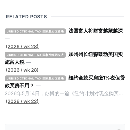
RELATED POSTS
法国富人将财富越藏越深
JURISDICTIONAL TAX 国家及地区税法
—
(2026 / wk 28)
加州州长纽森鼓动美国实
JURISDICTIONAL TAX 国家及地区税法
施富人税
—
(2026 / wk 28)
纽约全款买房缴1%税但贷
JURISDICTIONAL TAX 国家及地区税法
款买房不用？
—
2026年5月14日，彭博的一篇《纽约计划对现金购买的
100万美元以上房产征税》（New York Plans Tax on
(2026 / wk 22)
Homes over $1 Million Purchased With Cash ），报
道了美国纽约州议员正计划对纽约市售价至少100万美
元且全款购房征收新税，而且未来扩展至纽约州所有售