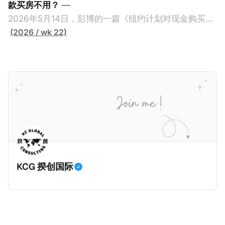
款买房不用？
—
2026年5月14日，彭博的一篇《纽约计划对现金购买的
100万美元以上房产征税》（New York Plans Tax on
(2026 / wk 22)
Homes over $1 Million Purchased With Cash ），报
道了美国纽约州议员正计划对纽约市售价至少100万美
元且全款购房征收新税，而且未来扩展至纽约州所有售
价超过100万美元的现金购房，包括郊区和北部地区的
房产。新税将为购房价格的1%，由买方支付。纽约市的
这项税收预计就能筹集1.6亿美元，用于填补该市的预算
缺口。 根据非营利组织纽约市社区中心汇编的数据，
2025年上半年纽约市近1.8万笔交易中，全款交易占了
60%以上。报告发现，在曼哈顿，2025年1月至6月期
KCG 揆创国际
间，超过300万美元的房产交易中，90%都是全款交易
（在纽约买房的人真的好有钱）。买房者选择全款买房
有两个原因： * 对于纽约市竞争异常激烈的房地产市场
中的卖家来说，全现金交易也是一个颇具吸引力的选
择：它比处理有时耗时漫长的抵押贷款审批流程更快，