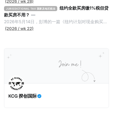
(2026 / wk 28)
纽约全款买房缴1%税但贷
JURISDICTIONAL TAX 国家及地区税法
款买房不用？
—
2026年5月14日，彭博的一篇《纽约计划对现金购买的
100万美元以上房产征税》（New York Plans Tax on
(2026 / wk 22)
Homes over $1 Million Purchased With Cash ），报
道了美国纽约州议员正计划对纽约市售价至少100万美
元且全款购房征收新税，而且未来扩展至纽约州所有售
价超过100万美元的现金购房，包括郊区和北部地区的
房产。新税将为购房价格的1%，由买方支付。纽约市的
这项税收预计就能筹集1.6亿美元，用于填补该市的预算
缺口。 根据非营利组织纽约市社区中心汇编的数据，
2025年上半年纽约市近1.8万笔交易中，全款交易占了
60%以上。报告发现，在曼哈顿，2025年1月至6月期
KCG 揆创国际
间，超过300万美元的房产交易中，90%都是全款交易
（在纽约买房的人真的好有钱）。买房者选择全款买房
有两个原因： * 对于纽约市竞争异常激烈的房地产市场